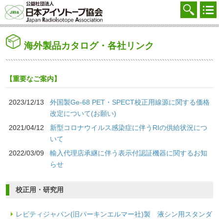
協会を知る
注文する
海外製品カタログ・各社リンク
廃棄する
参加する
【重要なご案内】
学ぶ・調べる
2023/12/13
外国製Ge-68 PET・SPECT校正用線源に関する価格
会員マイページ
改定について(お願い)
2021/04/12
新型コロナウイルス感染症に伴うRIの供給状況につ
FAQ
いて
2022/03/09
輸入代理店承継に伴う表示付認証機器に関するお知
交通アクセス
らせ
採用
校正用・研究用
お問合せ
レビティジャパン(旧パーキンエルマー社)製 液シン用スタンダ
English