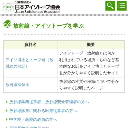
協会を知る
注文する
放射線・アイソトープを学ぶ
廃棄する
参加する
資料名
概要
アイソトープ・放射線とは何か、
学ぶ・調べる
アイソ博士とトープ君（放
利用されている場所・ものなど基
会員マイページ
射線のお話）
本的なお話をアイソ博士とトープ
君が分かりやすく説明したサイト
FAQ
放射線の性質や種類について分か
放射線探偵団
りやすく説明したページ
交通アクセス
放射線業務従事者、放射線安全管理者の方へ
採用
放射線診療に関わる医療従事者の方へ
お問合せ
中学校・高校の教員の方へ
English