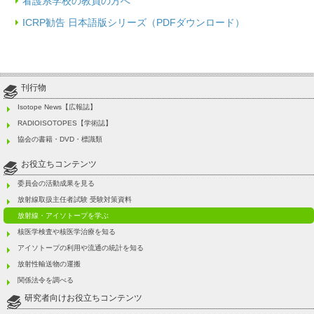
看護系学校の教員の方へ
ICRP勧告 日本語版シリーズ（PDFダウンロード）
刊行物
Isotope News【広報誌】
RADIOISOTOPES【学術誌】
協会の書籍・DVD・標識類
お役立ちコンテンツ
委員会の活動成果を見る
放射線取扱主任者試験 受験対策資料
放射線・アイソトープを学ぶ
核医学検査や核医学治療を知る
アイソトープの利用や流通の統計を知る
放射性輸送物の運搬
関係法令を調べる
研究者向けお役立ちコンテンツ