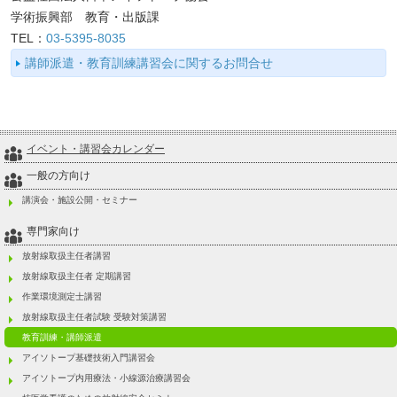
学術振興部 教育・出版課
TEL：
03-5395-8035
講師派遣・教育訓練講習会に関するお問合せ
イベント・講習会カレンダー
一般の方向け
講演会・施設公開・セミナー
専門家向け
放射線取扱主任者講習
放射線取扱主任者 定期講習
作業環境測定士講習
放射線取扱主任者試験 受験対策講習
教育訓練・講師派遣
アイソトープ基礎技術入門講習会
アイソトープ内用療法・小線源治療講習会