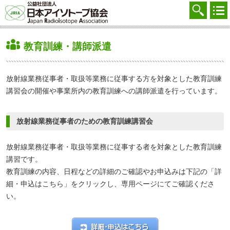
協会を知る
注文する
教育訓練・講師派遣
廃棄する
参加する
放射線業務従事者・取扱等業務に従事する方を対象とした教育訓練
講習会の開催や事業所内の教育訓練への講師派遣を行っています。
学ぶ・調べる
会員マイページ
放射線業務従事者のための教育訓練講習会
FAQ
放射線業務従事者・取扱等業務に従事する者を対象とした教育訓練
講習です。
交通アクセス
教育訓練の内容、日程などの詳細のご確認やお申込みは下記の「詳
採用
細・申込はこちら」をクリックし、専用ページにてご確認くださ
い。
お問合せ
English