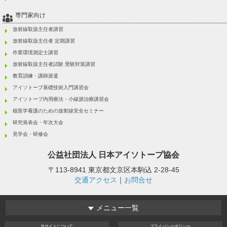
専門家向け
放射線取扱主任者講習
放射線取扱主任者 定期講習
作業環境測定士講習
放射線取扱主任者試験 受験対策講習
教育訓練・講師派遣
アイソトープ基礎技術入門講習会
アイソトープ内用療法・小線源治療講習会
核医学看護のための放射線安全セミナー
研究発表会・年次大会
見学会・研修会
公益社団法人
日本アイソトープ協会
〒113-8941 東京都文京区本駒込 2-28-45
交通アクセス
｜
お問合せ
メニュー一覧
当サイト
について
プライバシー
ポリシー