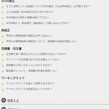
JCSS校正
すでに使用している線源についてJCSS校正（又はJRIA校正）は可能ですか？
どんな線源にJCSS校正が行えるのですか？
JCSS校正の項目と範囲を教えて下さい。
JCSS校正 と JRIA校正（協会校正）の違いはなんですか？
再校正
手持ちの標準線源の再校正を申し込みたい
手持ちの標準線源の再校正について、見積書の作成を依頼したい
見積書・注文書
注文数が多い場合はどのように記載すればよいですか?
アイソトープ注文書の記入方法を教えてください。
見積書の入手にどれくらいかかりますか？
製品購入について、見積書の作成を依頼したい
ワーキングライフ
ワーキングライフを超えて使用できますか？
ワーキングライフの起算日はいつですか？
廃棄する