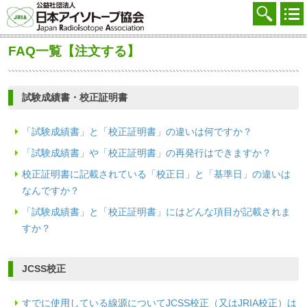
協会を知る
注文する
FAQ一覧【注文する】
廃棄する
試験成績書・校正証明書
参加する
学ぶ・調べる
「試験成績書」と「校正証明書」の違いは何ですか？
「試験成績書」や「校正証明書」の再発行はできますか？
会員マイページ
校正証明書に記載されている「校正日」と「基準日」の違いは
FAQ
なんですか？
「試験成績書」と「校正証明書」にはどんな項目が記載されま
交通アクセス
すか？
採用
JCSS校正
お問合せ
English
すでに使用している線源についてJCSS校正（又はJRIA校正）は