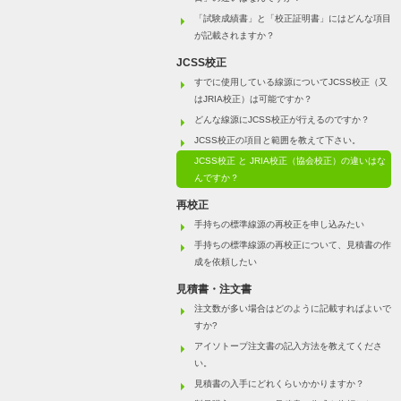
「試験成績書」と「校正証明書」にはどんな項目
が記載されますか？
JCSS校正
すでに使用している線源についてJCSS校正（又
はJRIA校正）は可能ですか？
どんな線源にJCSS校正が行えるのですか？
JCSS校正の項目と範囲を教えて下さい。
JCSS校正 と JRIA校正（協会校正）の違いはな
んですか？
再校正
手持ちの標準線源の再校正を申し込みたい
手持ちの標準線源の再校正について、見積書の作
成を依頼したい
見積書・注文書
注文数が多い場合はどのように記載すればよいで
すか?
アイソトープ注文書の記入方法を教えてくださ
い。
見積書の入手にどれくらいかかりますか？