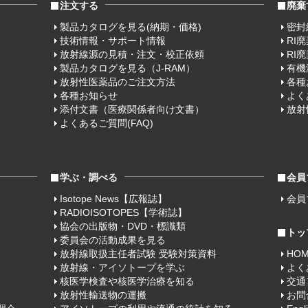
注文する
廃棄
製品カタログを見る(納期・価格)
密封
技術情報・サポート情報
RI
放射線源の見積・注文・校正依頼
RI
製品カタログを見る（J-RAM）
有機
放射性医薬品のご注文方法
各種
各種お知らせ
よく
添付文書（医療関係者向け文書）
放射
よくあるご質問(FAQ)
学ぶ・調べる
会員
Isotope News【広報誌】
会員
RADIOISOTOPES【学術誌】
協会の出版物・DVD・標識類
トッ
委員会の活動成果を見る
放射線取扱主任者試験 受験対策資料
HO
放射線・アイソトープを学ぶ
よく
核医学検査や核医学治療を知る
交通
放射性輸送物の運搬
お問