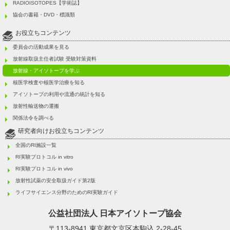
RADIOISOTOPES【学術誌】
協会の書籍・DVD・標識類
お役立ちコンテンツ
委員会の活動成果を見る
放射線取扱主任者試験 受験対策資料
放射線・アイソトープを学ぶ
核医学検査や核医学治療を知る
アイソトープの利用や流通の統計を知る
放射性輸送物の運搬
関係法令を調べる
研究者向けお役立ちコンテンツ
全国のRI施設一覧
RI実験プロトコル in vitro
RI実験プロトコル in vivo
放射性試薬の安全取扱ガイド第2版
ライフサイエンス分野のためのRI実験ガイド
公益社団法人
日本アイソトープ協会
〒113-8941 東京都文京区本駒込 2-28-45