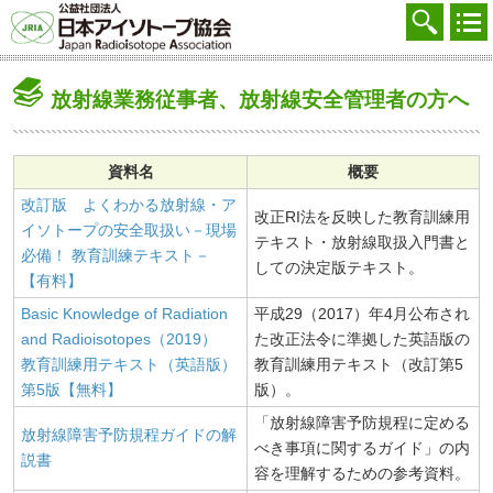
協会を知る
注文する
放射線業務従事者、放射線安全管理者の方へ
廃棄する
参加する
資料名
概要
改訂版 よくわかる放射線・ア
学ぶ・調べる
改正RI法を反映した教育訓練用
イソトープの安全取扱い－現場
テキスト・放射線取扱入門書と
会員マイページ
必備！ 教育訓練テキスト－
しての決定版テキスト。
【有料】
FAQ
Basic Knowledge of Radiation
平成29（2017）年4月公布され
and Radioisotopes（2019）
た改正法令に準拠した英語版の
交通アクセス
教育訓練用テキスト（英語版）
教育訓練用テキスト（改訂第5
第5版【無料】
版）。
採用
「放射線障害予防規程に定める
放射線障害予防規程ガイドの解
お問合せ
べき事項に関するガイド」の内
説書
容を理解するための参考資料。
English