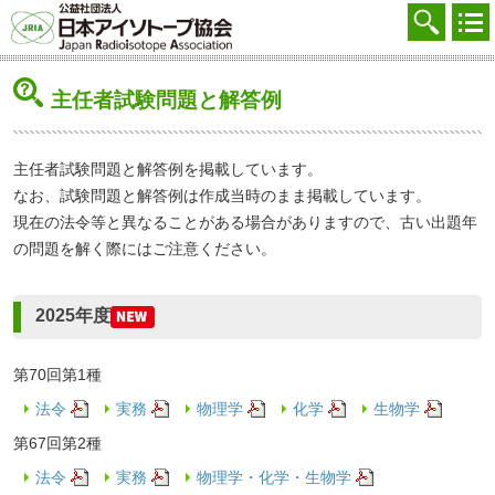
協会を知る
注文する
主任者試験問題と解答例
廃棄する
参加する
主任者試験問題と解答例を掲載しています。
なお、試験問題と解答例は作成当時のまま掲載しています。
学ぶ・調べる
現在の法令等と異なることがある場合がありますので、古い出題年
の問題を解く際にはご注意ください。
会員マイページ
FAQ
2025年度
交通アクセス
第70回第1種
採用
法令
実務
物理学
化学
生物学
お問合せ
第67回第2種
法令
実務
物理学・化学・生物学
English