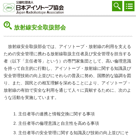
協会を知る
注文する
放射線安全取扱部会
廃棄する
参加する
放射線安全取扱部会では、アイソトープ・放射線の利用を支える
ための安全管理に携わる放射線取扱主任者及び安全管理を担当する
学ぶ・調べる
者（以下「主任者等」という）の専門家集団として、高い倫理意識
を持って自主的に行動し、アイソトープ・放射線に関する知識及び
会員マイページ
安全管理技術の向上並びにそれらの普及に努め、国際的な協調を図
FAQ
り、また、国民との相互理解を深めることにより、アイソトープ・
放射線の有効で安全な利用を通じて人々に貢献するために、次のよ
交通アクセス
うな活動を実施しています。
採用
主任者等の連携と情報交換に関する事項
お問合せ
主任者等の倫理意識と自主性を高める事項
主任者等の安全管理に関する知識及び技術の向上並びにそ
English