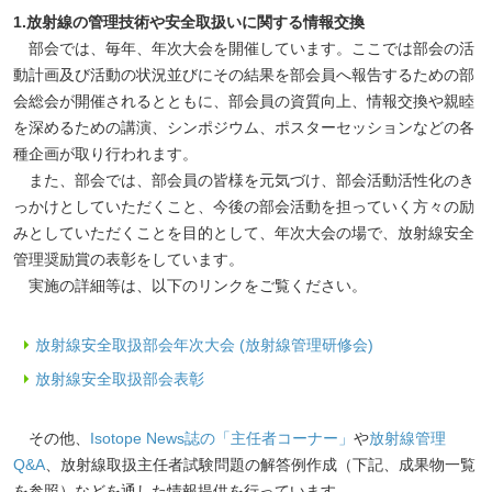
1.放射線の管理技術や安全取扱いに関する情報交換
部会では、毎年、年次大会を開催しています。ここでは部会の活
動計画及び活動の状況並びにその結果を部会員へ報告するための部
会総会が開催されるとともに、部会員の資質向上、情報交換や親睦
を深めるための講演、シンポジウム、ポスターセッションなどの各
種企画が取り行われます。
また、部会では、部会員の皆様を元気づけ、部会活動活性化のき
っかけとしていただくこと、今後の部会活動を担っていく方々の励
みとしていただくことを目的として、年次大会の場で、放射線安全
管理奨励賞の表彰をしています。
実施の詳細等は、以下のリンクをご覧ください。
放射線安全取扱部会年次大会 (放射線管理研修会)
放射線安全取扱部会表彰
その他、
Isotope News誌の「主任者コーナー」
や
放射線管理
Q&A
、放射線取扱主任者試験問題の解答例作成（下記、成果物一覧
を参照）などを通した情報提供を行っています。