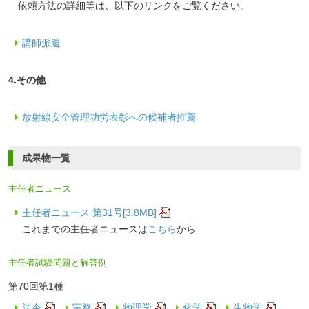
依頼方法の詳細等は、以下のリンクをご覧ください。
講師派遣
4.その他
放射線安全管理功労表彰への候補者推薦
成果物一覧
主任者ニュース
主任者ニュース 第31号[3.8MB]
これまでの主任者ニュースは
こちら
から
主任者試験問題と解答例
第70回第1種
法令
実務
物理学
化学
生物学