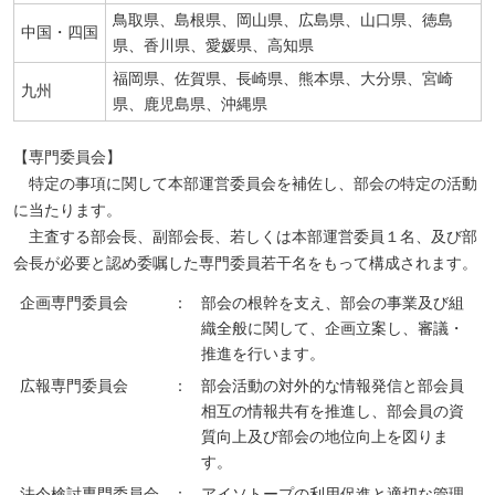
鳥取県、島根県、岡山県、広島県、山口県、徳島
中国・四国
県、香川県、愛媛県、高知県
福岡県、佐賀県、長崎県、熊本県、大分県、宮崎
九州
県、鹿児島県、沖縄県
【専門委員会】
特定の事項に関して本部運営委員会を補佐し、部会の特定の活動
に当たります。
主査する部会長、副部会長、若しくは本部運営委員１名、及び部
会長が必要と認め委嘱した専門委員若干名をもって構成されます。
企画専門委員会
：
部会の根幹を支え、部会の事業及び組
織全般に関して、企画立案し、審議・
推進を行います。
広報専門委員会
：
部会活動の対外的な情報発信と部会員
相互の情報共有を推進し、部会員の資
質向上及び部会の地位向上を図りま
す。
法令検討専門委員会
：
アイソトープの利用促進と適切な管理