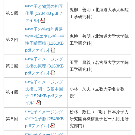
中性子と物質の相互
鬼柳 善明（北海道大学大学院
第１回
作用 [1234KB pdfフ
工学研究科）
ァイル]
中性子の特徴的透過
特性‐低エネルギー中
鬼柳 善明（北海道大学大学院
第２回
性子断面積 [1161KB
工学研究科）
pdfファイル]
中性子イメージング
玉置 昌義（名古屋大学大学院
第３回
技術の原理 [3163KB
工学研究科）
pdfファイル]
中性子イメージング
技術に関する基本因
小林 久夫（立教大学名誉教
第４回
子 [1524KB pdfファ
授）
イル]
中性子イメージング
松林 政仁（（独）日本原子力
第５回
の中性子源 [2549KB
研究開発機構量子ビーム応用研
pdfファイル]
究部門）
中性子イメージング