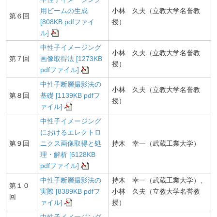
用ビームの生成
小林 久夫（立教大学名誉教
第６回
[808KB pdfファイ
授）
ル]
中性子イメージング
小林 久夫（立教大学名誉教
第７回
画像取得法 [1273KB
授）
pdfファイル]
中性子断層撮影法の
小林 久夫（立教大学名誉教
第８回
基礎 [1139KB pdfフ
授）
ァイル]
中性子イメージング
におけるエレクトロ
第９回
ニクス画像取得と処
持木 幸一（武蔵工業大学）
理・解析 [6128KB
pdfファイル]
中性子断層撮影法の
持木 幸一（武蔵工業大学）、
第１０
実際 [8389KB pdfフ
小林 久夫（立教大学名誉教
回
ァイル]
授）