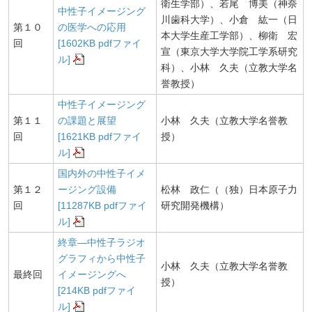
衛生学部）、若尾 博美（神奈
中性子イメージング
川歯科大学）、小倉 紘一（日
第１０
の医学への応用
本大学生産工学部）、柳衛 宏
回
[1602KB pdfファイ
宣（東京大学大学院工学系研究
ル]
科）、小林 久夫（立教大学名
誉教授）
中性子イメージング
第１１
の課題と展望
小林 久夫（立教大学名誉教
回
[1621KB pdfファイ
授）
ル]
国内外の中性子イメ
第１２
ージング設備
松林 政仁（（独）日本原子力
回
[11287KB pdfファイ
研究開発機構）
ル]
終章―中性子ラジオ
グラフィから中性子
小林 久夫（立教大学名誉教
最終回
イメージングへ
授）
[214KB pdfファイ
ル]