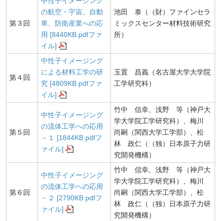
中性子イメージング
の航空・宇宙、自動
池田 泰（（財）ファインセラ
第３回
車、防衛産業への応
ミックスセンター材料技術研究
用 [8440KB pdfファ
所）
イル]
中性子イメージング
による材料工学の研
玉置 昌義（名古屋大学大学院
第４回
究 [4809KB pdfファ
工学研究科）
イル]
竹中 信幸、浅野 等（神戸大
中性子イメージング
学大学院工学研究科）、梅川
の流体工学への応用
第５回
尚嗣（関西大学工学部）、松
－１ [1844KB pdfフ
林 政仁（（独）日本原子力研
ァイル]
究開発機構）
竹中 信幸、浅野 等（神戸大
中性子イメージング
学大学院工学研究科）、梅川
の流体工学への応用
第６回
尚嗣（関西大学工学部）、松
－２ [2790KB pdfフ
林 政仁（（独）日本原子力研
ァイル]
究開発機構）