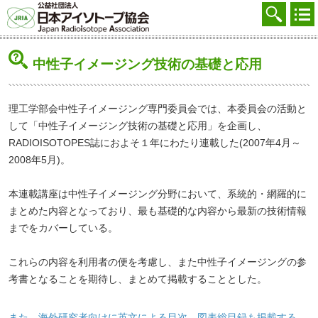
協会を知る
注文する
中性子イメージング技術の基礎と応用
廃棄する
参加する
理工学部会中性子イメージング専門委員会では、本委員会の活動と
して「中性子イメージング技術の基礎と応用」を企画し、
学ぶ・調べる
RADIOISOTOPES誌におよそ１年にわたり連載した(2007年4月～
2008年5月)。
会員マイページ
FAQ
本連載講座は中性子イメージング分野において、系統的・網羅的に
まとめた内容となっており、最も基礎的な内容から最新の技術情報
交通アクセス
までをカバーしている。
採用
これらの内容を利用者の便を考慮し、また中性子イメージングの参
考書となることを期待し、まとめて掲載することとした。
お問合せ
English
また、海外研究者向けに英文による目次、図表総目録も掲載する。