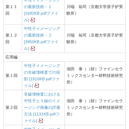
中性子イメージング
第１１
の最新技術－１
川端 祐司（京都大学原子炉実
回
[1692KB pdfファイ
験所）
ル]
中性子イメージング
第１２
の最新技術－２
川端 祐司（京都大学原子炉実
回
[3950KB pdfファイ
験所）
ル]
応用編
中性子イメージング
池田 泰（（財）ファインセラ
の非破壊検査での役
第１回
ミックスセンター材料技術研究
割 [1810KB pdfファ
所）
イル]
非破壊検査における
中性子とＸ線のイメ
池田 泰（（財）ファインセラ
第２回
ージング画像の評価
ミックスセンター材料技術研究
方法 [1131KB pdfフ
所）
ァイル]