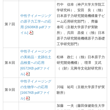
竹中 信幸（神戸大学大学院工
学研究科）、安田 良（（独）
中性子イメージング
日本原子力研究開発機構量子ビ
の原子力工学への応
ーム応用研究部門）、齊藤
第７回
用 [2608KB pdfファ
泰司（京都大学原子炉実験
イル]
所）、呉田 昌俊（（独）日本
原子力研究開発機構原子力基礎
工学研究部門）
中性子イメージング
の美術品・史跡出土
松林 政仁（（独）日本原子力
第８回
品検査への応用
研究開発機構）、増澤 文武
[6572KB pdfファイ
（（財）元興寺文化財研究所）
ル]
中性子イメージング
の生物学への応用
川端 祐司（京都大学原子炉実
第９回
[1667KB pdfファイ
験所）
ル]
加藤 一夫（藤田保健衛生大学