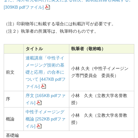
[309KB pdfファイル]
（注）印刷物等に転載する場合には転載許可が必要です。
（注２）執筆者の所属等は、執筆時のものです。
タイトル
執筆者（敬称略）
連載講座「中性子イ
メージング技術の基
小林 久夫（中性子イメージン
前文
礎と応用」の合本に
グ専門委員会 委員長）
ついて [447KB pdfフ
ァイル]
序文 [165KB pdfファ
小林 久夫（立教大学名誉教
序
イル]
授）
中性子イメージング
小林 久夫（立教大学名誉教
概論
概論 [252KB pdfファ
授）
イル]
基礎編