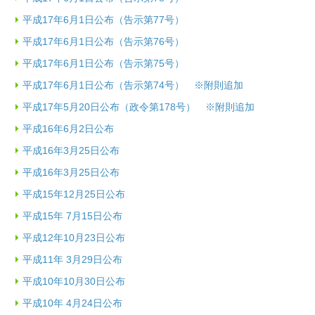
平成17年6月1日公布（告示第77号）
平成17年6月1日公布（告示第76号）
平成17年6月1日公布（告示第75号）
平成17年6月1日公布（告示第74号） ※附則追加
平成17年5月20日公布（政令第178号） ※附則追加
平成16年6月2日公布
平成16年3月25日公布
平成16年3月25日公布
平成15年12月25日公布
平成15年 7月15日公布
平成12年10月23日公布
平成11年 3月29日公布
平成10年10月30日公布
平成10年 4月24日公布