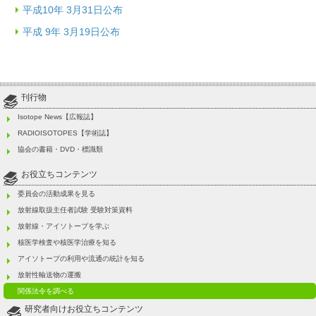
平成10年 3月31日公布
平成 9年 3月19日公布
刊行物
Isotope News【広報誌】
RADIOISOTOPES【学術誌】
協会の書籍・DVD・標識類
お役立ちコンテンツ
委員会の活動成果を見る
放射線取扱主任者試験 受験対策資料
放射線・アイソトープを学ぶ
核医学検査や核医学治療を知る
アイソトープの利用や流通の統計を知る
放射性輸送物の運搬
関係法令を調べる
研究者向けお役立ちコンテンツ