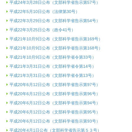
平成24年3月28日公布（文部科学省告示第57号）
平成22年5月10日公布（法律第30号）
平成22年3月29日公布（文部科学省告示第54号）
平成22年3月25日公布（政令41号）
平成21年10月9日公布（文部科学省告示第169号）
平成21年10月9日公布（文部科学省告示第168号）
平成21年10月9日公布（文部科学省令第33号）
平成21年3月31日公布（文部科学省令第14号）
平成21年3月31日公布（文部科学省令第13号）
平成20年6月12日公布（文部科学省告示第97号）
平成20年6月12日公布（文部科学省告示第96号）
平成20年6月12日公布（文部科学省告示第94号）
平成20年6月12日公布（文部科学省告示第95号）
平成20年6月12日公布（文部科学省告示第93号）
平成20年4月1日公布（文部科学省告示第５３号）