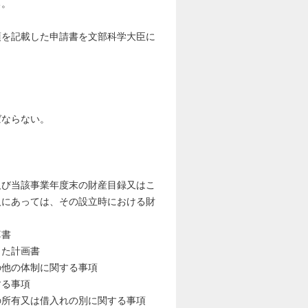
る。
項を記載した申請書を文部科学大臣に
ばならない。
及び当該事業年度末の財産目録又はこ
人にあっては、その設立時における財
算書
した計画書
の体制に関する事項
る事項
又は借入れの別に関する事項