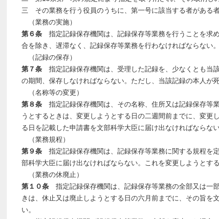
三 その業務を行う役員のうちに、第一号に該当する者がある
（業務の実施）
第６条
指定記録保存機関は、記録保存等業務を行うことを求め
合を除き、遅滞なく、記録保存等業務を行わなければならない
（記録の保存）
第７条
指定記録保存機関は、受理した記録を、少なくとも当該
の期間、保存しなければならない。ただし、当該記録の本人が
（名称等の変更）
第８条
指定記録保存機関は、その名称、住所又は記録保存等業
うとするときは、変更しようとする日の二週間前までに、変更
る日を記載した申請書を文部科学大臣に届け出なければならな
（業務規程）
第９条
指定記録保存機関は、記録保存等業務に関する規程を定
部科学大臣に届け出なければならない。これを変更しようとす
（業務の休廃止）
第１０条
指定記録保存機関は、記録保存等業務の全部又は一部
きは、休止又は廃止しようとする日の六月前までに、その旨を
い。