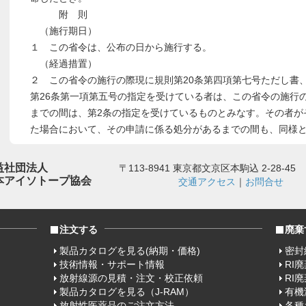
附 則
（施行期日）
１ この省令は、公布の日から施行する。
（経過措置）
２ この省令の施行の際現に規則第20条第四項第七号ただし書
第26条第一項第五号の指定を受けている者は、この省令の施行
までの間は、第2条の指定を受けているものとみなす。その者が
た場合において、その申請に係る処分があるまでの間も、同様
益社団法人
〒113-8941 東京都文京区本駒込 2-28-45
本アイソトープ協会
交通アクセス
｜
お問合せ
注文する
廃棄
製品カタログを見る(納期・価格)
密封
技術情報・サポート情報
RI
放射線源の見積・注文・校正依頼
RI
製品カタログを見る（J-RAM）
有機
放射性医薬品のご注文方法
各種