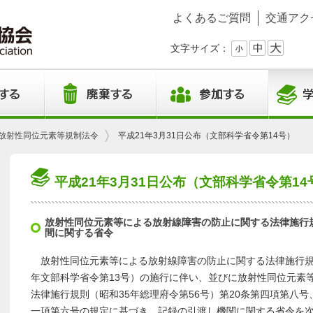
よくあるご質問
交通アク
文字サイズ：
放射性同位元素等規制法令
平成21年3月31日公布（文部科学省令第14号）
平成21年3月31日公布（文部科学省令第14
放射性同位元素等による放射線障害の防止に関する法律施行
間に関する省令
放射性同位元素等による放射線障害の防止に関する法律施行規
年文部科学省令第13号）の施行に伴い、並びに放射性同位元素
法律施行規則（昭和35年総理府令第56号）第20条第四項第八号
一項第六号の規定に基づき、記録の引渡し機関に関する省令を