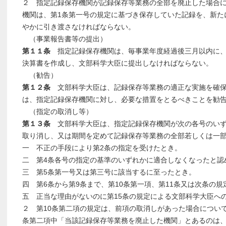
２ 指定記録保存機関が記録保存等業務の全部を廃止した場合
機関は、第1条第一号の規定に基づき保存していた記録を、新た
やかに引き渡さなければならない。
（事業報告書等の提出）
第１１条
指定記録保存機関は、毎事業年度経過後三月以内に、
決算書を作成し、文部科学大臣に提出しなければならない。
（勧告）
第１２条
文部科学大臣は、記録保存等業務の適正な実施を確保
は、指定記録保存機関に対し、必要な措置をとるべきことを勧
（指定の取消し等）
第１３条
文部科学大臣は、指定記録保存機関が次の各号のいず
取り消し、又は期間を定めて記録保存等業務の全部若しくは一
一 不正の手段により第2条の指定を受けたとき。
二 第4条各号の指定の基準のいずれかに適合しなくなったと認
三 第5条第一号又は第三号に該当するに至ったとき。
四 第6条から第9条まで、第10条第一項、第11条又は次条の
五 正当な理由がないのに第15条の規定による文部科学大臣へ
２ 第10条第二項の規定は、前項の取消しがあった場合につい
条第二項中「当該記録保存等業務を廃止した機関」とあるのは