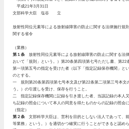
平成21年3月31日
文部科学大臣 塩谷 立
放射性同位元素等による放射線障害の防止に関する法律施行規
関する省令
（業務）
第１条
放射性同位元素等による放射線障害の防止に関する法律
おいて「規則」という。）第20条第四項第七号ただし書、第22
第一項第五号の指定を受けた者（以下「指定記録保存機関」と
のとする。
一 規則第20条第四項第七号本文及び第22条第二項第三号本文
う。）の引渡しを受け、保存を行うこと。
二 指定記録保存機関に記録を引き渡した者、当該記録の本人
ち記録の照会について本人の同意を得たものからの記録の照会
（指定）
第２条
文部科学大臣は、営利を目的としない法人であって、前
等業務」という。）を適切かつ確実に行うことができると認め