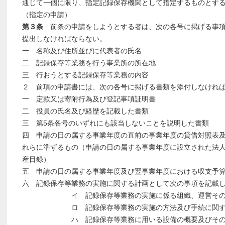
通じて一個に限り、指定記録保存機関として指定するものとす
（指定の申請）
第３条
前条の申請をしようとする者は、次の各号に掲げる事
提出しなければならない。
一 名称及び住所並びに代表者の氏名
二 記録保存等業務を行う事業所の所在地
三 行おうとする記録保存等業務の内容
２ 前項の申請書には、次の各号に掲げる書類を添付しなけれ
一 定款又は寄附行為及び登記事項証明書
二 役員の氏名及び経歴を記載した書類
三 第5条各号のいずれにも該当しないことを説明した書類
四 申請の日の属する事業年度の直前の事業年度の貸借対照表
れらに準ずるもの（申請の日の属する事業年度に設立された法
産目録）
五 申請の日の属する事業年度及び翌事業年度における収支予
六 記録保存等業務の実施に関する計画として次の事項を記載
イ 記録保存等業務の実施に係る組織、運営その他
ロ 記録保存等業務の実施の方法及び手続に関す
ハ 記録保存等業務に用いる設備の概要及びその所有