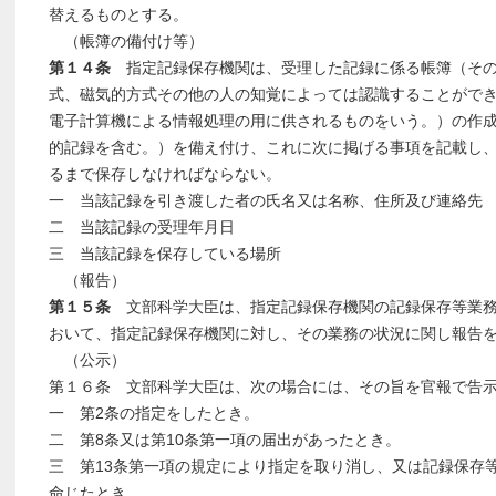
替えるものとする。
（帳簿の備付け等）
第１４条
指定記録保存機関は、受理した記録に係る帳簿（その
式、磁気的方式その他の人の知覚によっては認識することがで
電子計算機による情報処理の用に供されるものをいう。）の作
的記録を含む。）を備え付け、これに次に掲げる事項を記載し
るまで保存しなければならない。
一 当該記録を引き渡した者の氏名又は名称、住所及び連絡先
二 当該記録の受理年月日
三 当該記録を保存している場所
（報告）
第１５条
文部科学大臣は、指定記録保存機関の記録保存等業務
おいて、指定記録保存機関に対し、その業務の状況に関し報告
（公示）
第１６条 文部科学大臣は、次の場合には、その旨を官報で告
一 第2条の指定をしたとき。
二 第8条又は第10条第一項の届出があったとき。
三 第13条第一項の規定により指定を取り消し、又は記録保存
命じたとき。