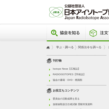
学ぶ・調べる
関係法令を調べる
刊行物
Isotope News【広報誌】
RADIOISOTOPES【学術誌】
協会の書籍・DVD・標識類
お役立ちコンテンツ
委員会の活動成果を見る
放射線取扱主任者試験 受験対策資料