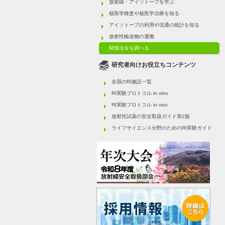
放射線・アイソトープを学ぶ
核医学検査や核医学治療を知る
アイソトープの利用や流通の統計を知る
放射性輸送物の運搬
関係法令を調べる
研究者向けお役立ちコンテンツ
全国のRI施設一覧
RI実験プロトコル in vitro
RI実験プロトコル in vivo
放射性試薬の安全取扱ガイド第2版
ライフサイエンス分野のためのRI実験ガイド