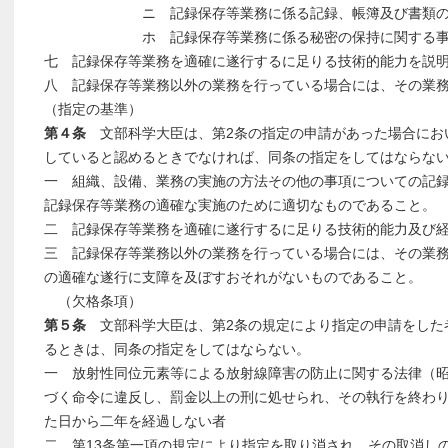
ニ 記録保存等業務に係る記録、帳簿及び書類の管
ホ 記録保存等業務に係る秘密の保持に関する事
七 記録保存等業務を適確に遂行するに足りる技術的能力を説
八 記録保存等業務以外の業務を行っている場合には、その業
（指定の基準）
第４条
文部科学大臣は、第2条の指定の申請があった場合にお
していると認めるときでなければ、同条の指定をしてはならな
一 組織、設備、業務の実施の方法その他の事項についての記
記録保存等業務の適確な実施のために適切なものであること。
二 記録保存等業務を適確に遂行するに足りる技術的能力及び
三 記録保存等業務以外の業務を行っている場合には、その業
の適確な遂行に支障を及ぼすおそれがないものであること。
（欠格条項）
第５条
文部科学大臣は、第2条の規定により指定の申請をした
るときは、同条の指定をしてはならない。
一 放射性同位元素等による放射線障害の防止に関する法律（昭和
づく命令に違反し、罰金以上の刑に処せられ、その執行を終わ
た日から二年を経過しない者
二 第13条第一項の規定により指定を取り消され、その取消し