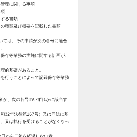
理に関する事項
項
明する書類
務の種類及び概要を記載した書類
いては、その申請が次の各号に適合
い。
録保存等業務の実施に関する計画が、
経理的基礎があること。
務を行うことによって記録保存等業務
者が、次の各号のいずれかに該当す
32年法律第167号）又は同法に基
り、又は執行を受けることがなくなっ
の日から二年を経過しない者