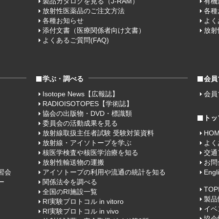
製品カタログを見る（J-RAM）
有機
放射性医薬品のご注文方法
各種
各種お知らせ
よく
添付文書（医療関係者向け文書）
放射
よくあるご質問(FAQ)
学ぶ・調べる
会員
Isotope News【広報誌】
会員
RADIOISOTOPES【学術誌】
協会の出版物・DVD・標識類
トッ
委員会の活動成果を見る
放射線取扱主任者試験 受験対策資料
HO
放射線・アイソトープを学ぶ
よく
核医学検査や核医学治療を知る
交通
放射性輸送物の運搬
お問
習会
アイソトープの利用や流通の統計を知る
Engl
ー
関係法令を調べる
TOP
全国のRI施設一覧
製品
RI実験プロトコル in vitoro
イベ
RI実験プロトコル in vivo
協会