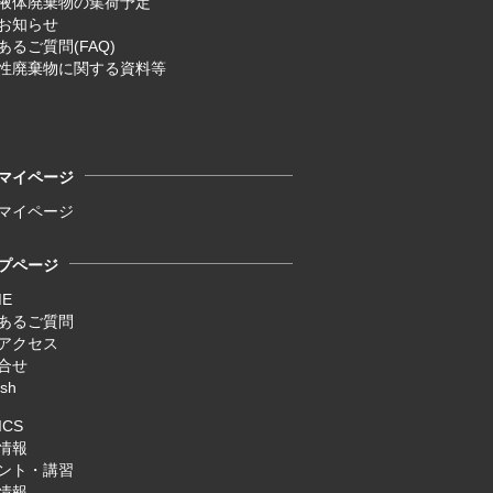
液体廃棄物の集荷予定
お知らせ
あるご質問(FAQ)
性廃棄物に関する資料等
マイページ
マイページ
プページ
ME
あるご質問
アクセス
合せ
ish
ICS
情報
ント・講習
情報