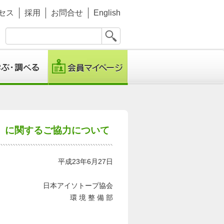
セス
採用
お問合せ
English
）に関するご協力について
平成23年6月27日
日本アイソトープ協会
環 境 整 備 部