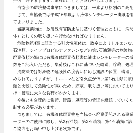
拝啓 時下ますますご清祥のこととお喜び申し上げます。
当協会の環境整備事業につきましては、平素より格別のご高配
さて、当協会では平成16年度より液体シンチレーター廃液を
てまいりました。
当該廃棄物は、放射線障害防止法に基づく管理とともに、消防
体）としての取り扱いを行わなければなりません。
危険物第4類に該当する引火性液体は、政令によりトルエンなど
石油類、ジイソプロピルナフタレンなどの第3石油類等の危険物
廃棄依頼の際には有機液体廃棄依頼書に液体シンチレーターの
数をご記入いただき、集荷後はこれに基づいた輸送、貯蔵、処
消防法では対象物の危険性の度合いに応じ施設の位置、構造、
められておりますが、トルエンなど引火点が低い第1石油類に該
類と比較して危険性が高いため、貯蔵、取り扱い等においてよ
持・管理に大きな負荷がかかります。
今後とも合理的に集荷、貯蔵、処理等の管理を継続していくた
制する必要があります。
つきましては、有機液体廃棄物を当協会へ廃棄委託される事業
ーターのご使用に際し、第2石油類、第3石油類、第4石油類に
ご協力をお願い申し上げる次第です。