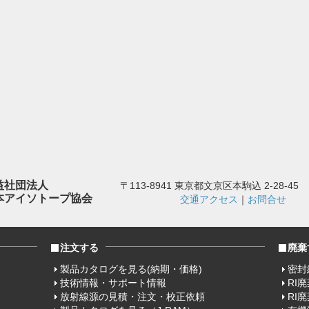
益社団法人
〒113-8941 東京都文京区本駒込 2-28-45
本アイソトープ協会
交通アクセス
｜
お問合せ
注文する
廃棄
製品カタログを見る(納期・価格)
密封
技術情報・サポート情報
RI
放射線源の見積・注文・校正依頼
RI