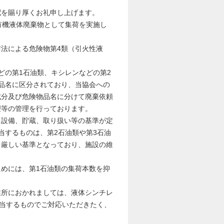
を賜り厚くお礼申し上げます。
有機液体廃棄物として集荷を実施し
法による危険物第4類（引火性液
の第1石油類、キシレンなどの第2
品名に区分されており、当協会への
成分及び危険物品名に分けて廃棄依頼
理等の管理を行っております。
設備、貯蔵、取り扱い等の基準が定
当するものは、第2石油類や第3石油
り厳しい基準となっており、施設の維
めには、第1石油類の集荷本数を抑
所におかれましては、液体シンチレ
該当するものでご対応いただきたく、