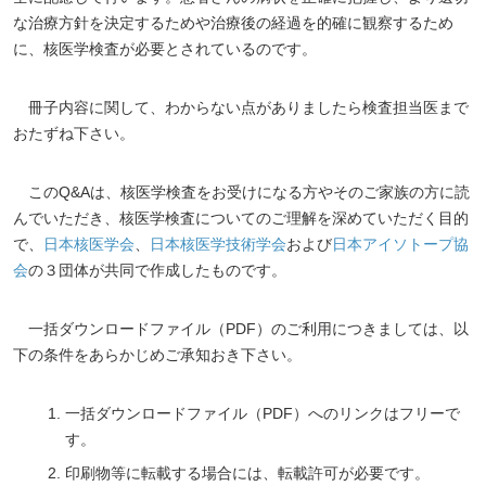
な治療方針を決定するためや治療後の経過を的確に観察するため
に、核医学検査が必要とされているのです。
冊子内容に関して、わからない点がありましたら検査担当医まで
おたずね下さい。
このQ&Aは、核医学検査をお受けになる方やそのご家族の方に読
んでいただき、核医学検査についてのご理解を深めていただく目的
で、
日本核医学会
、
日本核医学技術学会
および
日本アイソトープ協
会
の３団体が共同で作成したものです。
一括ダウンロードファイル（PDF）のご利用につきましては、以
下の条件をあらかじめご承知おき下さい。
一括ダウンロードファイル（PDF）へのリンクはフリーで
す。
印刷物等に転載する場合には、転載許可が必要です。