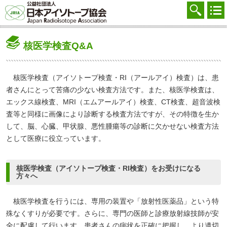
協会を知る
注文する
核医学検査Q&A
廃棄する
参加する
核医学検査（アイソトープ検査・RI（アールアイ）検査）は、患
者さんにとって苦痛の少ない検査方法です。また、核医学検査は、
学ぶ・調べる
エックス線検査、MRI（エムアールアイ）検査、CT検査、超音波検
査等と同様に画像により診断する検査方法ですが、その特徴を生か
会員マイページ
して、脳、心臓、甲状腺、悪性腫瘍等の診断に欠かせない検査方法
FAQ
として医療に役立っています。
交通アクセス
核医学検査（アイソトープ検査・RI検査）をお受けになる
方々へ
採用
核医学検査を行うには、専用の装置や「放射性医薬品」という特
お問合せ
殊なくすりが必要です。さらに、専門の医師と診療放射線技師が安
English
全に配慮して行います。患者さんの病状を正確に把握し、より遺切