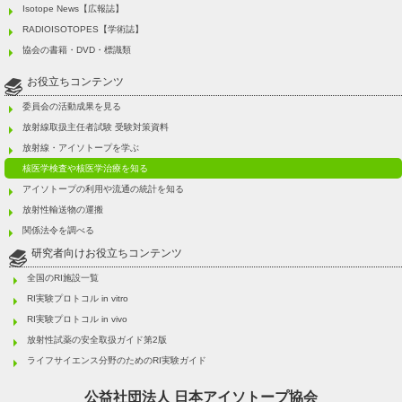
Isotope News【広報誌】
RADIOISOTOPES【学術誌】
協会の書籍・DVD・標識類
お役立ちコンテンツ
委員会の活動成果を見る
放射線取扱主任者試験 受験対策資料
放射線・アイソトープを学ぶ
核医学検査や核医学治療を知る
アイソトープの利用や流通の統計を知る
放射性輸送物の運搬
関係法令を調べる
研究者向けお役立ちコンテンツ
全国のRI施設一覧
RI実験プロトコル in vitro
RI実験プロトコル in vivo
放射性試薬の安全取扱ガイド第2版
ライフサイエンス分野のためのRI実験ガイド
公益社団法人
日本アイソトープ協会