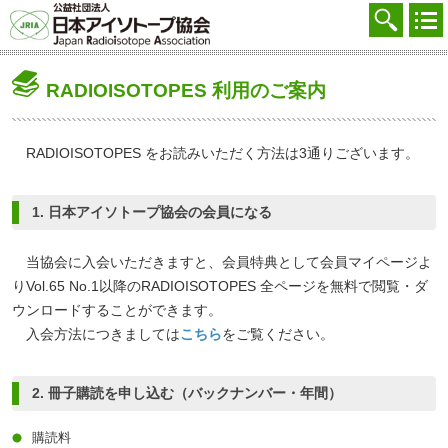
協会を知る
注文する
RADIOISOTOPES 利用のご案内
廃棄する
参加する
RADIOISOTOPES をお読みいただく方法は3通りございます。
学ぶ・調べる
1. 日本アイソトープ協会の会員になる
会員マイページ
当協会に入会いただきますと、会員特典として会員マイページよ
FAQ
りVol.65 No.1以降のRADIOISOTOPES 全ページを無料で閲覧・ダ
ウンロードすることができます。
交通アクセス
入会方法につきましては
こちら
をご覧ください。
採用
2. 冊子購読を申し込む（バックナンバー・年間）
お問合せ
購読料
English