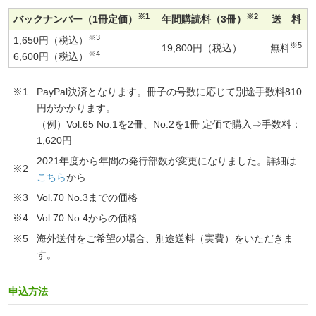
※1
※2
バックナンバー（1冊定価）
年間購読料（3冊）
送 料
※3
1,650円（税込）
※5
19,800円（税込）
無料
※4
6,600円（税込）
※1
PayPal決済となります。冊子の号数に応じて別途手数料810
円がかかります。
（例）Vol.65 No.1を2冊、No.2を1冊 定価で購入⇒手数料：
1,620円
2021年度から年間の発行部数が変更になりました。詳細は
※2
こちら
から
※3
Vol.70 No.3までの価格
※4
Vol.70 No.4からの価格
※5
海外送付をご希望の場合、別途送料（実費）をいただきま
す。
申込方法