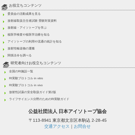
お役立ちコンテンツ
委員会の活動成果を見る
放射線取扱主任者試験 受験対策資料
放射線・アイソトープを学ぶ
核医学検査や核医学治療を知る
アイソトープの利用や流通の統計を知る
放射性輸送物の運搬
関係法令を調べる
研究者向けお役立ちコンテンツ
全国のRI施設一覧
RI実験プロトコル in vitro
RI実験プロトコル in vivo
放射性試薬の安全取扱ガイド第2版
ライフサイエンス分野のためのRI実験ガイド
公益社団法人
日本アイソトープ協会
〒113-8941 東京都文京区本駒込 2-28-45
交通アクセス
｜
お問合せ