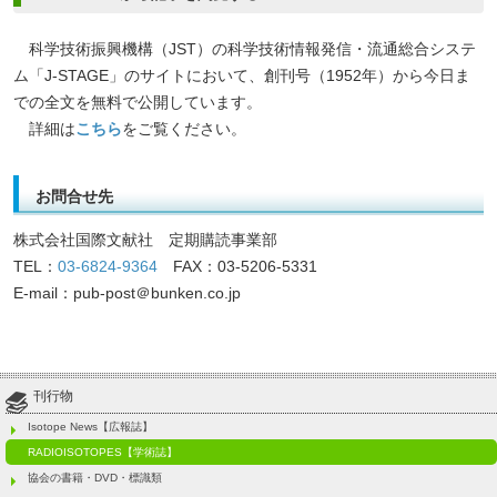
科学技術振興機構（JST）の科学技術情報発信・流通総合システ
ム「J-STAGE」のサイトにおいて、創刊号（1952年）から今日ま
での全文を無料で公開しています。
詳細は
こちら
をご覧ください。
お問合せ先
株式会社国際文献社 定期購読事業部
TEL：
03-6824-9364
FAX：03-5206-5331
E-mail：pub-post＠bunken.co.jp
刊行物
Isotope News【広報誌】
RADIOISOTOPES【学術誌】
協会の書籍・DVD・標識類