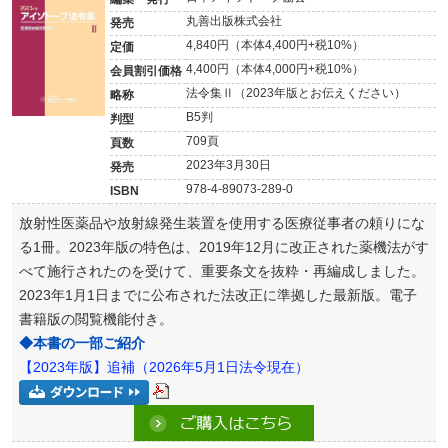
丸善出版株式会社
発売
4,840円（本体4,400円+税10%）
定価
4,400円（本体4,000円+税10%）
会員割引価格
法令集Ⅱ（2023年版とお伝えください）
略称
B5判
判型
709頁
頁数
2023年3月30日
発売
978-4-89073
-289-0
ISBN
放射性医薬品や放射線発生装置を使用する医療従事者の頼りにな
る1冊。2023年版の特色は、2019年12月に改正された薬機法がす
べて施行されたのを受けて、重要条文を抜粋・再編成しました。
2023年1月1日までに公布された法改正に準拠した最新版。電子
書籍版の閲覧機能付き。
◆本書の一部ご紹介
【2023年版】追補（2026年5月1日法令現在）