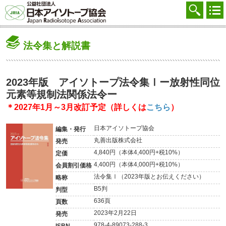
協会を知る
注文する
法令集と解説書
廃棄する
参加する
2023年版 アイソトープ法令集Ⅰー放射性同位
元素等規制法関係法令ー
学ぶ・調べる
＊2027年1月～3月改訂予定（詳しくは
こちら
）
会員マイページ
日本アイソトープ協会
編集・発行
FAQ
丸善出版株式会社
発売
4,840円（本体4,400円+税10%）
定価
交通アクセス
4,400円（本体4,000円+税10%）
会員割引価格
法令集Ⅰ（2023年版とお伝えください）
略称
採用
B5判
判型
お問合せ
636頁
頁数
2023年2月22日
発売
English
978-4-89073-288-3