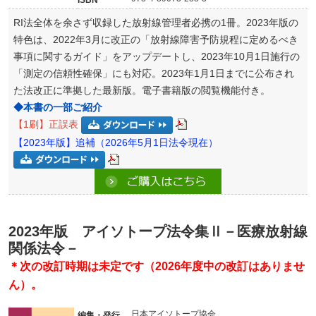
ISBN
RI法全体を余さず収録した放射線管理者必携の1冊。2023年版の
特色は、2022年3月に改正の「放射線障害予防規程に定めるべき
事項に関するガイド」をアップデートし、2023年10月1日施行の
「測定の信頼性確保」にも対応。2023年1月1日までに公布され
た法改正に準拠した最新版。電子書籍版の閲覧機能付き。
◆本書の一部ご紹介
【1刷】正誤表
【2023年版】追補（2026年5月1日法令現在）
2023年版 アイソトープ法令集Ⅱ－医療放射線
関係法令－
＊次の改訂時期は未定です（2026年度中の改訂はありませ
ん）。
日本アイソトープ協会
編集・発行