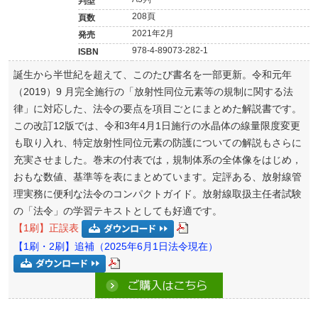
判型
208頁
頁数
2021年2月
発売
978-4-89073-282-1
ISBN
誕生から半世紀を超えて、このたび書名を一部更新。令和元年
（2019）9 月完全施行の「放射性同位元素等の規制に関する法
律」に対応した、法令の要点を項目ごとにまとめた解説書です。
この改訂12版では、令和3年4月1日施行の水晶体の線量限度変更
も取り入れ、特定放射性同位元素の防護についての解説もさらに
充実させました。巻末の付表では，規制体系の全体像をはじめ，
おもな数値、基準等を表にまとめています。定評ある、放射線管
理実務に便利な法令のコンパクトガイド。放射線取扱主任者試験
の「法令」の学習テキストとしても好適です。
【1刷】正誤表
【1刷・2刷】追補（2025年6月1日法令現在）