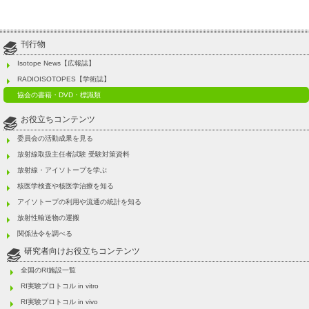
刊行物
Isotope News【広報誌】
RADIOISOTOPES【学術誌】
協会の書籍・DVD・標識類
お役立ちコンテンツ
委員会の活動成果を見る
放射線取扱主任者試験 受験対策資料
放射線・アイソトープを学ぶ
核医学検査や核医学治療を知る
アイソトープの利用や流通の統計を知る
放射性輸送物の運搬
関係法令を調べる
研究者向けお役立ちコンテンツ
全国のRI施設一覧
RI実験プロトコル in vitro
RI実験プロトコル in vivo