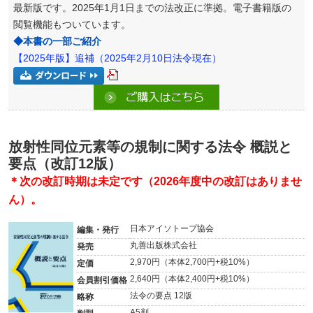
最新版です。2025年1月1日までの法改正に準拠。電子書籍版の
閲覧機能もついています。
◆本書の一部ご紹介
【2025年版】追補（2025年2月10日法令現在）
放射性同位元素等の規制に関する法令 概説と
要点（改訂12版）
＊次の改訂時期は未定です（2026年度中の改訂はありませ
ん）
。
日本アイソトープ協会
編集・発行
丸善出版株式会社
発売
2,970円（本体2,700円+税10%）
定価
2,640円（本体2,400円+税10%）
会員割引価格
法令の要点 12版
略称
A5判