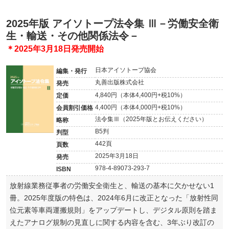
2025年版 アイソトープ法令集 Ⅲ－労働安全衛
生・輸送・その他関係法令－
＊2025年3月18日発売開始
日本アイソトープ協会
編集・発行
丸善出版株式会社
発売
4,840円（本体4,400円+税10%）
定価
4,400円（本体4,000円+税10%）
会員割引価格
法令集Ⅲ
（2025年版とお伝えください）
略称
B5判
判型
442頁
頁数
2025年3月18日
発売
978-4-89073
-293-7
ISBN
放射線業務従事者の労働安全衛生と、輸送の基本に欠かせない1
冊。2025年度版の特色は、2024年6月に改正となった「放射性同
位元素等車両運搬規則」をアップデートし、デジタル原則を踏ま
えたアナログ規制の見直しに関する内容を含む、3年ぶり改訂の