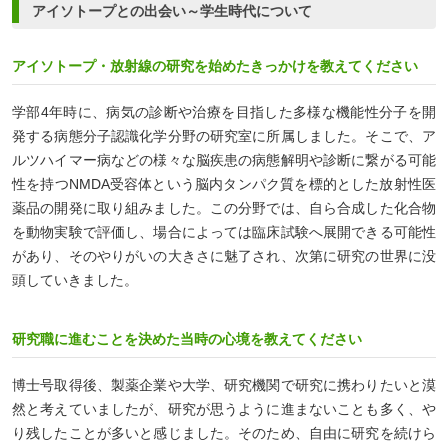
アイソトープとの出会い～学生時代について
アイソトープ・放射線の研究を始めたきっかけを教えてください
学部4年時に、病気の診断や治療を目指した多様な機能性分子を開
発する病態分子認識化学分野の研究室に所属しました。そこで、ア
ルツハイマー病などの様々な脳疾患の病態解明や診断に繋がる可能
性を持つNMDA受容体という脳内タンパク質を標的とした放射性医
薬品の開発に取り組みました。この分野では、自ら合成した化合物
を動物実験で評価し、場合によっては臨床試験へ展開できる可能性
があり、そのやりがいの大きさに魅了され、次第に研究の世界に没
頭していきました。
研究職に進むことを決めた当時の心境を教えてください
博士号取得後、製薬企業や大学、研究機関で研究に携わりたいと漠
然と考えていましたが、研究が思うように進まないことも多く、や
り残したことが多いと感じました。そのため、自由に研究を続けら