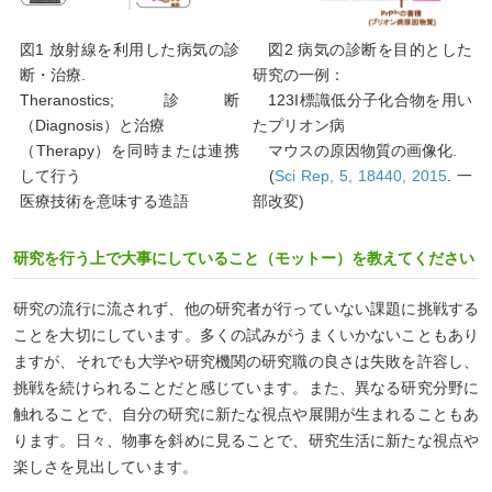
図1 放射線を利用した病気の診
図2 病気の診断を目的とした
断・治療.
研究の一例：
Theranostics; 診断
123I標識低分子化合物を用い
（Diagnosis）と治療
たプリオン病
（Therapy）を同時または連携
マウスの原因物質の画像化.
して行う
(
Sci Rep, 5, 18440, 2015
. 一
医療技術を意味する造語
部改変)
研究を行う上で大事にしていること（モットー）を教えてください
研究の流行に流されず、他の研究者が行っていない課題に挑戦する
ことを大切にしています。多くの試みがうまくいかないこともあり
ますが、それでも大学や研究機関の研究職の良さは失敗を許容し、
挑戦を続けられることだと感じています。また、異なる研究分野に
触れることで、自分の研究に新たな視点や展開が生まれることもあ
ります。日々、物事を斜めに見ることで、研究生活に新たな視点や
楽しさを見出しています。