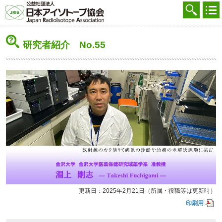
協会を知る
注文する
研究者紹介 No.55
廃棄する
参加する
学ぶ・調べる
会員マイページ
FAQ
交通アクセス
採用
更新日：2025年2月21日（所属・役職等は更新時）
お問合せ
印刷用
English