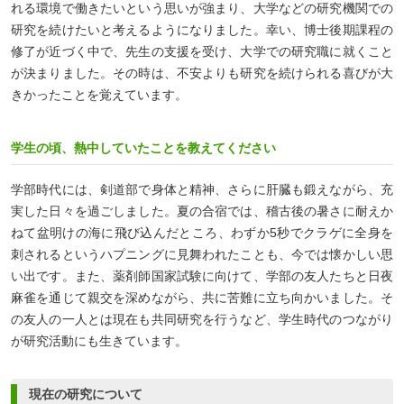
れる環境で働きたいという思いが強まり、大学などの研究機関での
研究を続けたいと考えるようになりました。幸い、博士後期課程の
修了が近づく中で、先生の支援を受け、大学での研究職に就くこと
が決まりました。その時は、不安よりも研究を続けられる喜びが大
きかったことを覚えています。
学生の頃、熱中していたことを教えてください
学部時代には、剣道部で身体と精神、さらに肝臓も鍛えながら、充
実した日々を過ごしました。夏の合宿では、稽古後の暑さに耐えか
ねて盆明けの海に飛び込んだところ、わずか5秒でクラゲに全身を
刺されるというハプニングに見舞われたことも、今では懐かしい思
い出です。また、薬剤師国家試験に向けて、学部の友人たちと日夜
麻雀を通じて親交を深めながら、共に苦難に立ち向かいました。そ
の友人の一人とは現在も共同研究を行うなど、学生時代のつながり
が研究活動にも生きています。
現在の研究について