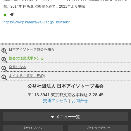
教、2014年 同所属 准教授を経て、2021年より現職
HP
https://www.p.kanazawa-u.ac.jp/~bunseki/
日本アイソトープ協会を知る
協会の活動成果を知る
会員になる
よくあるご質問（FAQ)
公益社団法人
日本アイソトープ協会
〒113-8941 東京都文京区本駒込 2-28-45
交通アクセス
｜
お問合せ
メニュー一覧
当サイト
について
プライバシー
ポリシー