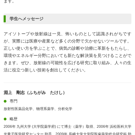
ます。
学生へメッセージ
アイソトープや放射線は一見、怖いものとして認識されがちです
が、実際には医療や産業など多くの分野で欠かせないツールです。
正しい使い方を学ぶことで、病気の診断や治療に革新をもたらし、
環境やエネルギー分野においても新たな解決策を見つけることがで
きます。ぜひ、放射線の可能性を広げる研究に取り組み、人々の生
活に役立つ新しい技術を創出してください。
淵上 剛志（ふちがみ たけし）
専門
放射性医薬品化学、物理系薬学、分析化学
略歴
2006年 九州大学 (大学院薬学府) にて博士（薬学）取得、2006年 浜松医科大学
光量子医学研究センター 助手、2009年 長崎大学大学院医歯薬学総合研究科 助