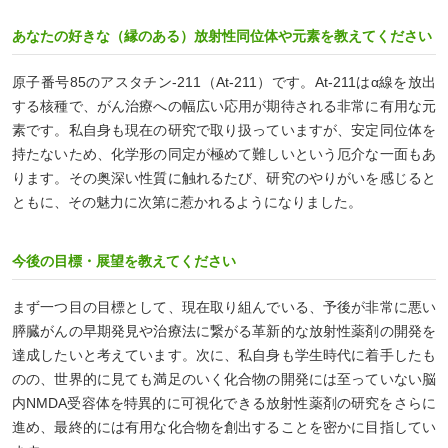
あなたの好きな（縁のある）放射性同位体や元素を教えてください
原子番号85のアスタチン-211（At-211）です。At-211はα線を放出
する核種で、がん治療への幅広い応用が期待される非常に有用な元
素です。私自身も現在の研究で取り扱っていますが、安定同位体を
持たないため、化学形の同定が極めて難しいという厄介な一面もあ
ります。その奥深い性質に触れるたび、研究のやりがいを感じると
ともに、その魅力に次第に惹かれるようになりました。
今後の目標・展望を教えてください
まず一つ目の目標として、現在取り組んでいる、予後が非常に悪い
膵臓がんの早期発見や治療法に繋がる革新的な放射性薬剤の開発を
達成したいと考えています。次に、私自身も学生時代に着手したも
のの、世界的に見ても満足のいく化合物の開発には至っていない脳
内NMDA受容体を特異的に可視化できる放射性薬剤の研究をさらに
進め、最終的には有用な化合物を創出することを密かに目指してい