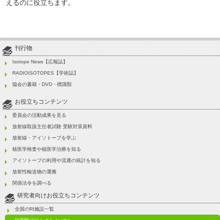
えるのに役立ちます。
刊行物
Isotope News【広報誌】
RADIOISOTOPES【学術誌】
協会の書籍・DVD・標識類
お役立ちコンテンツ
委員会の活動成果を見る
放射線取扱主任者試験 受験対策資料
放射線・アイソトープを学ぶ
核医学検査や核医学治療を知る
アイソトープの利用や流通の統計を知る
放射性輸送物の運搬
関係法令を調べる
研究者向けお役立ちコンテンツ
全国のRI施設一覧