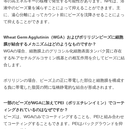
等の高エネルギーの核種で発生する可能性があります。NPEは、溶
液中のビーズ量を減らすことによって抑えることができます。主
に、遠心分離によってカウント前にビーズを沈降させることによっ
て抑えることができます。
Wheat Germ Agglutinin（WGA）およびポリリジンビーズに細胞
膜が結合するメカニズムはどのようなものですか？
WGAの場合、細胞膜上のグリコシル化細胞表面タンパク質に存在
するN-アセチルグルコサミン残基との相互作用を介してビーズに結
合します。
ポリリジンの場合、ビーズ上の正に帯電した部位と細胞膜を構成す
る負に帯電した脂質の間に塩橋静電的な結合が形成されます。
一部のビーズがWGAに加えてPEI（ポリエチレンイミン）でコーテ
ィングされているのはなぜですか？
ビーズは、WGAのみでコーティングすることも、PEIと組み合わせ
てコーティングすることもできます。PEIはバックグラウンドを抑