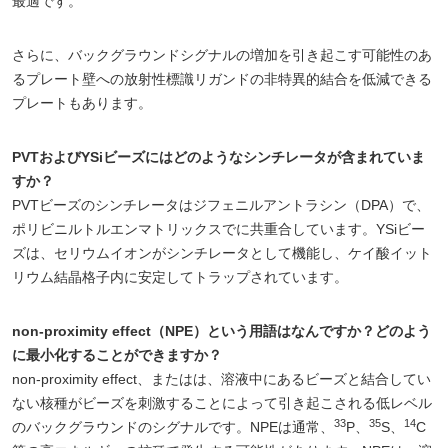
最適です。
さらに、バックグラウンドシグナルの増加を引き起こす可能性のあ
るプレート壁への放射性標識リガンドの非特異的結合を低減できる
プレートもあります。
PVTおよびYSiビーズにはどのようなシンチレータが含まれていま
すか？
PVTビーズのシンチレータはジフェニルアントラシン（DPA）で、
ポリビニルトルエンマトリックスでに共重合しています。YSiビー
ズは、セリウムイオンがシンチレータとして機能し、ケイ酸イット
リウム結晶格子内に安定してトラップされています。
non-proximity effect（NPE）という用語はなんですか？どのよう
に最小化することができますか？
non-proximity effect、またはは、溶液中にあるビーズと結合してい
ない核種がビーズを刺激することによって引き起こされる低レベル
33
35
14
のバックグラウンドのシグナルです。NPEは通常、
P、
S、
C