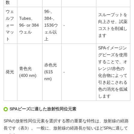
数
ウェ
96-,
スループットを
ルフ
Tubes、
384-,
向上させ、試薬
ォー
96- or 384
1536ウ
-
コストを削減し
マッ
ウェル
ェル以
ます
ト
上
SPAイメージン
グビーズを使用
することで、オ
赤色光
青色光
レンジ/赤色の
発光
(615
-
(400 nm)
化合物によって
nm)
引き起こされる
色の消光を低減
します
SPAビーズに適した放射性同位元素
SPAの放射性同位元素を選択する際の重要な特性は、放射線の経路
長です（表3）。 一般に、放射線の経路長が短いほどSPAに適して