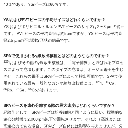
40％であり、YSiビーズは60％です。
YSiおよびPVTビーズの平均サイズはどれくらいですか？
YSiおよびポリビニルトルエンPVTビーズのサイズは2〜8 µmの範囲
です。 PVTビーズの平均直径は約5µmですが、YSiビーズは平均直
径2.5 µmの不規則な形状の結晶です。
SPAで使用されるγ線放出核種とはどのようなものですか？
125
Iおよびその他のγ線放出核種は、「電子捕獲」と呼ばれるプロセ
スによって崩壊します。このタイプの崩壊は、オージェ電子を生じ
させ、これらの電子はSPAビーズによって検出可能です。SPAで使
125
45
用されている最も一般的なガンマ線放出核種には、
I、
Ca、
86
75
65
Rb、
Se、
Coがあります。
SPAビーズを遠心分離する際の最大速度はどれくらいですか？
経験則として、SPAビーズは培養細胞と同じように扱い、標準的な
遠心分離機で2,000rpm以下で回転させます。それより高速または
高遠心力である場合、SPAビーズ自体には影響を与えませんが、分