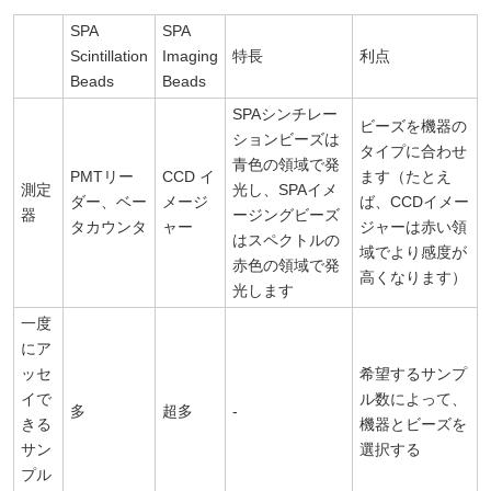
SPA
SPA
Scintillation
Imaging
特長
利点
Beads
Beads
SPAシンチレー
ビーズを機器の
ションビーズは
タイプに合わせ
青色の領域で発
PMTリー
CCD イ
ます（たとえ
測定
光し、SPAイメ
ダー、ベー
メージ
ば、CCDイメー
器
ージングビーズ
タカウンタ
ャー
ジャーは赤い領
はスペクトルの
域でより感度が
赤色の領域で発
高くなります）
光します
一度
にア
ッセ
希望するサンプ
イで
ル数によって、
多
超多
-
きる
機器とビーズを
サン
選択する
プル