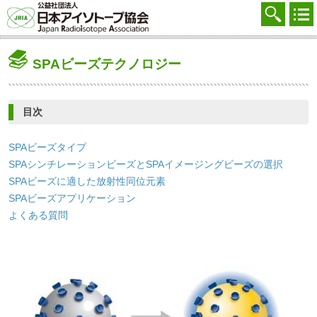
協会を知る
注文する
SPAビーズテクノロジー
廃棄する
参加する
目次
学ぶ・調べる
SPAビーズタイプ
会員マイページ
SPAシンチレーションビーズとSPAイメージングビーズの選択
SPAビーズに適した放射性同位元素
FAQ
SPAビーズアプリケーション
よくある質問
交通アクセス
採用
お問合せ
English