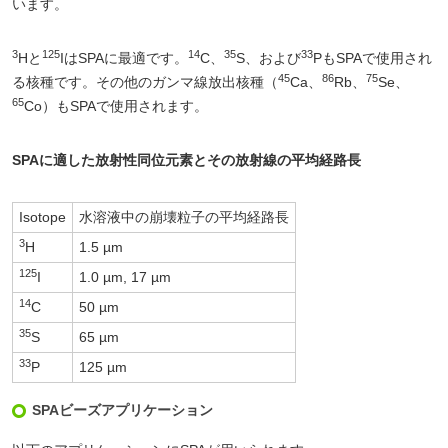
います。
3
125
14
35
33
Hと
IはSPAに最適です。
C、
S、および
PもSPAで使用され
45
86
75
る核種です。その他のガンマ線放出核種（
Ca、
Rb、
Se、
65
Co）もSPAで使用されます。
SPAに適した放射性同位元素とその放射線の平均経路長
Isotope
水溶液中の崩壊粒子の平均経路長
3
H
1.5 µm
125
I
1.0 µm, 17 µm
14
C
50 µm
35
S
65 µm
33
P
125 µm
SPAビーズアプリケーション