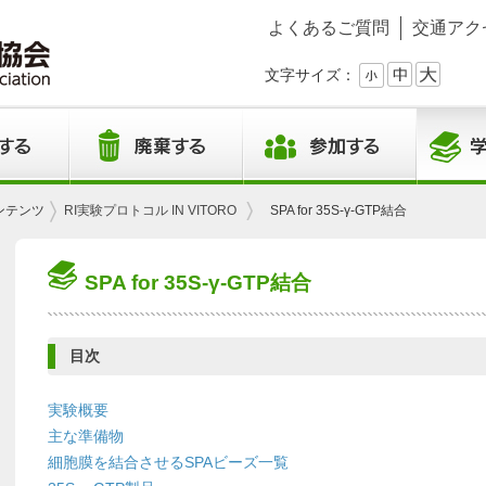
よくあるご質問
交通アク
文字サイズ：
ンテンツ
RI実験プロトコル IN VITORO
SPA for 35S-γ-GTP結合
SPA for 35S-γ-GTP結合
目次
実験概要
主な準備物
細胞膜を結合させるSPAビーズ一覧