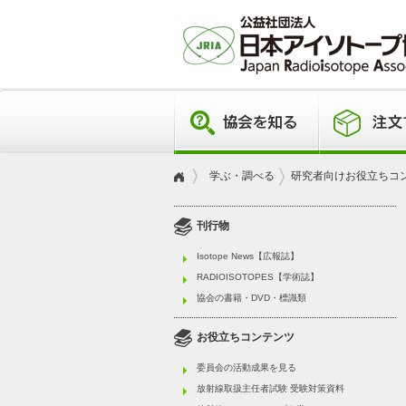
学ぶ・調べる
研究者向けお役立ちコ
刊行物
Isotope News【広報誌】
RADIOISOTOPES【学術誌】
協会の書籍・DVD・標識類
お役立ちコンテンツ
委員会の活動成果を見る
放射線取扱主任者試験 受験対策資料