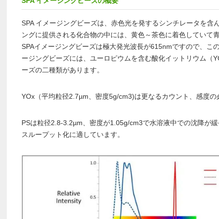
SPA イメージングビーズの概要
SPA イメージングビーズは、赤色光を発するシンチレータを含
ングに提供される化合物の中には、黄色～茶色に着色していて
SPAイメージングビーズは極大発光波長が615nmですので、こ
ージングビーズには、ユーロピウムを含む酸化イットリウム（YOx
ーズの二種類があります。
YOx（平均粒径2.7µm、密度5g/cm3)は更なるカウント、感
PSは粒径2.8-3.2µm、密度が1.05g/cm3で水溶液中での
スループット化に適しています。