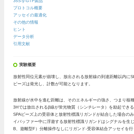
35S-γ-GTP製品
プロトコル概要
アッセイの最適化
その他の情報
ヒント
データ分析
引用文献
実験概要
放射性同位元素が崩壊し、放出される放射線の到達距離以内にSP
ビーズは発光し、計数が可能となります。
放射線が水中を進む距離は、そのエネルギーの強さ、つまり核
3Hでは放出されるβ線が蛍光物質（シンチレータ）を励起できる
SPAビーズ上の受容体と放射性標識リガンドが結合した場合の
イバッファー中に浮遊する放射性標識リガンドはシグナルを生じ
B、遊離型F）分離操作なしにリガンド-受容体結合アッセイを