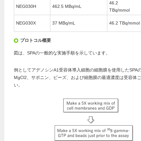
46.2
NEG030H
462.5 MBq/mL
TBq/mmol
NEG030X
37 MBq/mL
46.2 TBq/mmol
プロトコル概要
図は、SPAの一般的な実施手順を示しています。
例としてアデノシンA1受容体導入細胞の細胞膜を使用したSPAの
MgCl2、サポニン、ビーズ、および細胞膜の最適濃度は受容体
い。