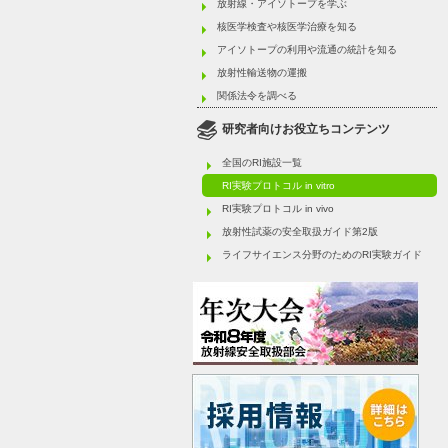
放射線・アイソトープを学ぶ
核医学検査や核医学治療を知る
アイソトープの利用や流通の統計を知る
放射性輸送物の運搬
関係法令を調べる
研究者向けお役立ちコンテンツ
全国のRI施設一覧
RI実験プロトコル in vitro
RI実験プロトコル in vivo
放射性試薬の安全取扱ガイド第2版
ライフサイエンス分野のためのRI実験ガイド