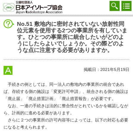
協会を知る
注文する
No.51 敷地内に密封されていない放射性同
位元素を使用する2つの事業所を有していま
廃棄する
す。ひとつの事業所に統合したいがどのよ
うにしたらよいでしょうか。その際どのよ
参加する
うな点に注意する必要がありますか。
学ぶ・調べる
会員マイページ
掲載日：2021年5月19日
FAQ
手続きの例としては、同一法人の敷地内の事業所の統合であれ
ば、存続する側の施設は「変更許可申請」、統合される側の施設は
交通アクセス
「廃止届」「廃止措置計画」「廃止措置報告」が必要です。
なお、一連の手続きは法的に整合性がとれているかを確認しなが
採用
ら、計画的に進める必要があります。
お問合せ
さらに２つの事業所の許可内容等によっては、以下の対応も必要
になると考えられます。
English