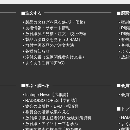
注文する
廃棄
製品カタログを見る(納期・価格)
密封
技術情報・サポート情報
RI
放射線源の見積・注文・校正依頼
RI
製品カタログを見る（J-RAM）
有機
放射性医薬品のご注文方法
各種
各種お知らせ
よく
添付文書（医療関係者向け文書）
放射
よくあるご質問(FAQ)
学ぶ・調べる
会員
Isotope News【広報誌】
会員
RADIOISOTOPES【学術誌】
協会の出版物・DVD・標識類
トッ
委員会の活動成果を見る
放射線取扱主任者試験 受験対策資料
HO
放射線・アイソトープを学ぶ
よく
核医学検査や核医学治療を知る
交通