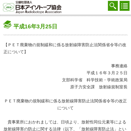
協会を知る
注文する
平成16年3月25日
廃棄する
参加する
【ＰＥＴ廃棄物の規制緩和に係る放射線障害防止法関係省令等の改
正について】
学ぶ・調べる
事務連絡
会員マイページ
平成１６年３月２５日
FAQ
文部科学省 科学技術・学術政策局
原子力安全課 放射線規制室長
交通アクセス
ＰＥＴ廃棄物の規制緩和に係る放射線障害防止法関係省令等の改正
採用
について
お問合せ
貴事業所におかれましては、日頃より、放射性同位元素等による
English
放射線障害の防止に関する法律（以下、「放射線障害防止法」とい