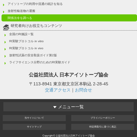
アイソトープの利用や流通の統計を知る
放射性輸送物の運搬
関係法令を調べる
研究者向けお役立ちコンテンツ
全国のRI施設一覧
RI実験プロトコル in vitro
RI実験プロトコル in vivo
放射性試薬の安全取扱ガイド第2版
ライフサイエンス分野のためのRI実験ガイド
公益社団法人
日本アイソトープ協会
〒113-8941 東京都文京区本駒込 2-28-45
交通アクセス
｜
お問合せ
メニュー一覧
当サイト
について
プライバシー
ポリシー
サイト
マップ
特定商取引
に基づく表記
Copyright © 公益社団法人日本アイソトープ協会