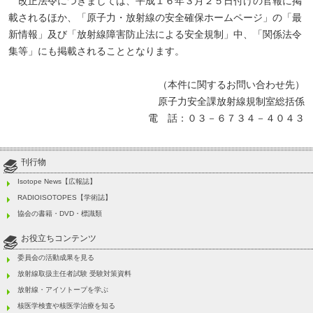
改正法令につきましては、平成１６年３月２５日付けの官報に掲
載されるほか、「原子力・放射線の安全確保ホームページ」の「最
新情報」及び「放射線障害防止法による安全規制」中、「関係法令
集等」にも掲載されることとなります。
（本件に関するお問い合わせ先）
原子力安全課放射線規制室総括係
電 話：０３－６７３４－４０４３
刊行物
Isotope News【広報誌】
RADIOISOTOPES【学術誌】
協会の書籍・DVD・標識類
お役立ちコンテンツ
委員会の活動成果を見る
放射線取扱主任者試験 受験対策資料
放射線・アイソトープを学ぶ
核医学検査や核医学治療を知る