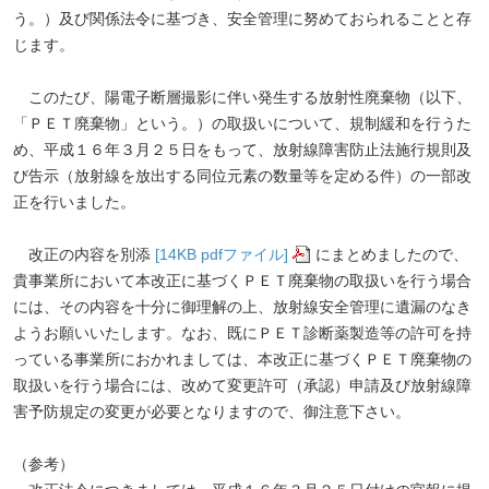
う。）及び関係法令に基づき、安全管理に努めておられることと存
じます。
このたび、陽電子断層撮影に伴い発生する放射性廃棄物（以下、
「ＰＥＴ廃棄物」という。）の取扱いについて、規制緩和を行うた
め、平成１６年３月２５日をもって、放射線障害防止法施行規則及
び告示（放射線を放出する同位元素の数量等を定める件）の一部改
正を行いました。
改正の内容を別添
[14KB pdfファイル]
にまとめましたので、
貴事業所において本改正に基づくＰＥＴ廃棄物の取扱いを行う場合
には、その内容を十分に御理解の上、放射線安全管理に遺漏のなき
ようお願いいたします。なお、既にＰＥＴ診断薬製造等の許可を持
っている事業所におかれましては、本改正に基づくＰＥＴ廃棄物の
取扱いを行う場合には、改めて変更許可（承認）申請及び放射線障
害予防規定の変更が必要となりますので、御注意下さい。
（参考）