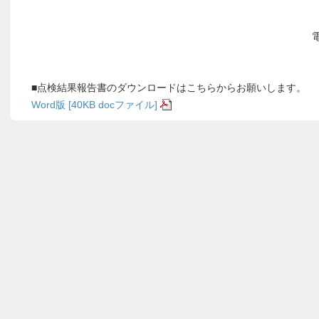
原
小
電話 ：
03-6
■点検結果報告書のダウンロードはこちらからお願いします。
Word版 [40KB docファイル]