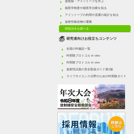
放射線・アイソトープを学ぶ
核医学検査や核医学治療を知る
アイソトープの利用や流通の統計を知る
放射性輸送物の運搬
関係法令を調べる
研究者向けお役立ちコンテンツ
全国のRI施設一覧
RI実験プロトコル in vitro
RI実験プロトコル in vivo
放射性試薬の安全取扱ガイド第2版
ライフサイエンス分野のためのRI実験ガイド