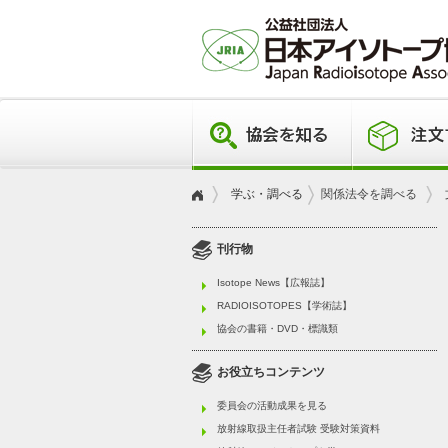
学ぶ・調べる
関係法令を調べる
刊行物
Isotope News【広報誌】
RADIOISOTOPES【学術誌】
協会の書籍・DVD・標識類
お役立ちコンテンツ
委員会の活動成果を見る
放射線取扱主任者試験 受験対策資料