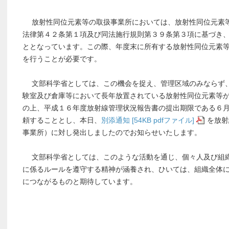
放射性同位元素等の取扱事業所においては、放射性同位元素等
法律第４２条第１項及び同法施行規則第３９条第３項に基づき
ととなっています。この際、年度末に所有する放射性同位元素
を行うことが必要です。
文部科学省としては、この機会を捉え、管理区域のみならず、
験室及び倉庫等において長年放置されている放射性同位元素等
の上、平成１６年度放射線管理状況報告書の提出期限である６
頼することとし、本日、
別添通知 [54KB pdfファイル]
を放射
事業所）に対し発出しましたのでお知らせいたします。
文部科学省としては、このような活動を通じ、個々人及び組織
に係るルールを遵守する精神が涵養され、ひいては、組織全体
につながるものと期待しています。