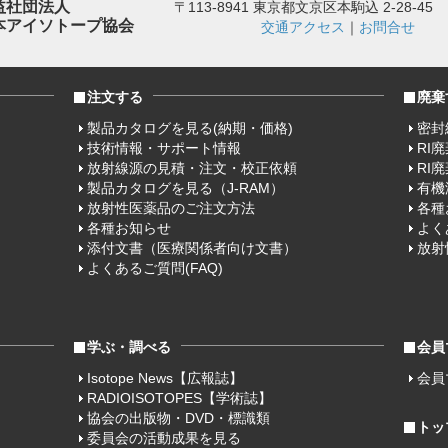
益社団法人
〒113-8941 東京都文京区本駒込 2-28-45
本アイソトープ協会
交通アクセス
｜
お問合せ
注文する
廃棄
製品カタログを見る(納期・価格)
密封
技術情報・サポート情報
RI
放射線源の見積・注文・校正依頼
RI
製品カタログを見る（J-RAM）
有機
放射性医薬品のご注文方法
各種
各種お知らせ
よく
添付文書（医療関係者向け文書）
放射
よくあるご質問(FAQ)
学ぶ・調べる
会員
Isotope News【広報誌】
会員
RADIOISOTOPES【学術誌】
協会の出版物・DVD・標識類
トッ
委員会の活動成果を見る