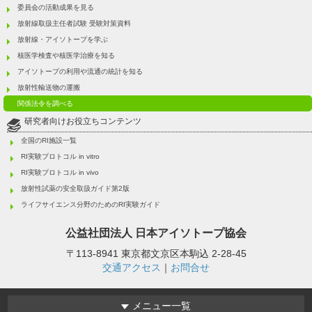
委員会の活動成果を見る
放射線取扱主任者試験 受験対策資料
放射線・アイソトープを学ぶ
核医学検査や核医学治療を知る
アイソトープの利用や流通の統計を知る
放射性輸送物の運搬
関係法令を調べる
研究者向けお役立ちコンテンツ
全国のRI施設一覧
RI実験プロトコル in vitro
RI実験プロトコル in vivo
放射性試薬の安全取扱ガイド第2版
ライフサイエンス分野のためのRI実験ガイド
公益社団法人
日本アイソトープ協会
〒113-8941 東京都文京区本駒込 2-28-45
交通アクセス
｜
お問合せ
メニュー一覧