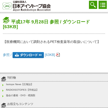
協会を知る
注文する
平成17年 9月28日 参照 / ダウンロード
廃棄する
[63KB]
参加する
【医療機関において調剤されるPET検査薬等の取扱いについて】
学ぶ・調べる
参照 /
[63KB]
会員マイページ
FAQ
交通アクセス
刊行物
Isotope News【広報誌】
採用
RADIOISOTOPES【学術誌】
協会の書籍・DVD・標識類
お問合せ
お役立ちコンテンツ
English