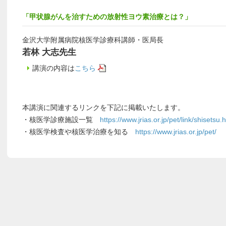
「甲状腺がんを治すための放射性ヨウ素治療とは？」
金沢大学附属病院核医学診療科講師・医局長
若林 大志先生
講演の内容は
こちら
本講演に関連するリンクを下記に掲載いたします。
・核医学診療施設一覧
https://www.jrias.or.jp/pet/link/shisetsu.
・核医学検査や核医学治療を知る
https://www.jrias.or.jp/pet/