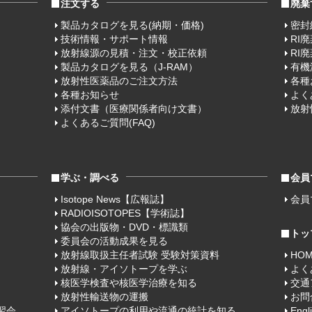
注文する
廃棄
製品カタログを見る(納期・価格)
密封
技術情報・サポート情報
RI
放射線源の見積・注文・校正依頼
RI
製品カタログを見る（J-RAM）
有機
放射性医薬品のご注文方法
各種
各種お知らせ
よく
添付文書（医療関係者向け文書）
放射
よくあるご質問(FAQ)
学ぶ・調べる
会員
Isotope News【広報誌】
会員
RADIOISOTOPES【学術誌】
協会の出版物・DVD・標識類
トッ
委員会の活動成果を見る
放射線取扱主任者試験 受験対策資料
HO
放射線・アイソトープを学ぶ
よく
核医学検査や核医学治療を知る
交通
放射性輸送物の運搬
お問
習会
アイソトープの利用や流通の統計を知る
Engl