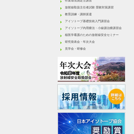
作業環境測定士講習
放射線取扱主任者試験 受験対策講習
教育訓練・講師派遣
アイソトープ基礎技術入門講習会
アイソトープ内用療法・小線源治療講習会
核医学看護のための放射線安全セミナー
研究発表会・年次大会
見学会・研修会