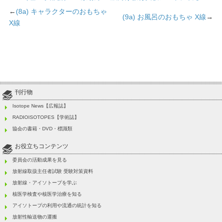
←
(8a) キャラクターのおもちゃ
(9a) お風呂のおもちゃ X線
→
X線
刊行物
Isotope News【広報誌】
RADIOISOTOPES【学術誌】
協会の書籍・DVD・標識類
お役立ちコンテンツ
委員会の活動成果を見る
放射線取扱主任者試験 受験対策資料
放射線・アイソトープを学ぶ
核医学検査や核医学治療を知る
アイソトープの利用や流通の統計を知る
放射性輸送物の運搬