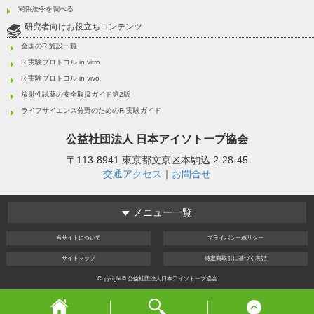
関係法令を調べる
研究者向けお役立ちコンテンツ
全国のRI施設一覧
RI実験プロトコル in vitro
RI実験プロトコル in vivo
放射性試薬の安全取扱ガイド第2版
ライフサイエンス分野のためのRI実験ガイド
公益社団法人
日本アイソトープ協会
〒113-8941 東京都文京区本駒込 2-28-45
交通アクセス
｜
お問合せ
メニュー一覧
当サイト
について
プライバシー
ポリシー
サイト
マップ
特定商取引
に基づく表記
Copyright © 公益社団法人日本アイソトープ協会