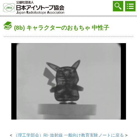
協会を知る
注文する
(8b) キャラクターのおもちゃ 中性子
廃棄する
参加する
学ぶ・調べる
会員マイページ
FAQ
交通アクセス
採用
お問合せ
English
<
（理工学部会）RI･放射線 一般向け教育実験ノートに戻る
>