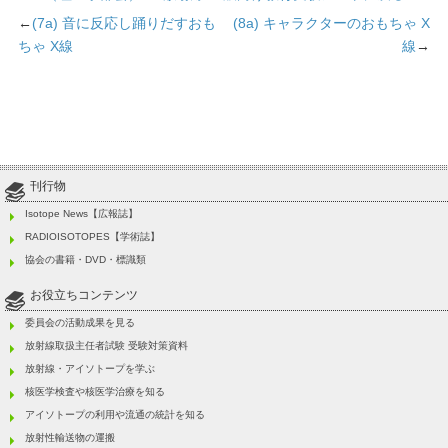
←
(7a) 音に反応し踊りだすおも
(8a) キャラクターのおもちゃ X
ちゃ X線
線
→
刊行物
Isotope News【広報誌】
RADIOISOTOPES【学術誌】
協会の書籍・DVD・標識類
お役立ちコンテンツ
委員会の活動成果を見る
放射線取扱主任者試験 受験対策資料
放射線・アイソトープを学ぶ
核医学検査や核医学治療を知る
アイソトープの利用や流通の統計を知る
放射性輸送物の運搬