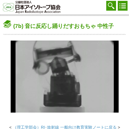
協会を知る
注文する
(7b) 音に反応し踊りだすおもちゃ 中性子
廃棄する
参加する
学ぶ・調べる
会員マイページ
FAQ
交通アクセス
採用
お問合せ
English
<
（理工学部会）RI･放射線 一般向け教育実験ノートに戻る
>