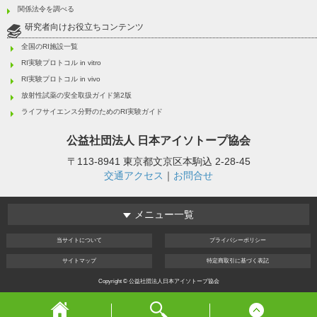
関係法令を調べる
研究者向けお役立ちコンテンツ
全国のRI施設一覧
RI実験プロトコル in vitro
RI実験プロトコル in vivo
放射性試薬の安全取扱ガイド第2版
ライフサイエンス分野のためのRI実験ガイド
公益社団法人
日本アイソトープ協会
〒113-8941 東京都文京区本駒込 2-28-45
交通アクセス
｜
お問合せ
メニュー一覧
当サイト
について
プライバシー
ポリシー
サイト
マップ
特定商取引
に基づく表記
Copyright © 公益社団法人日本アイソトープ協会