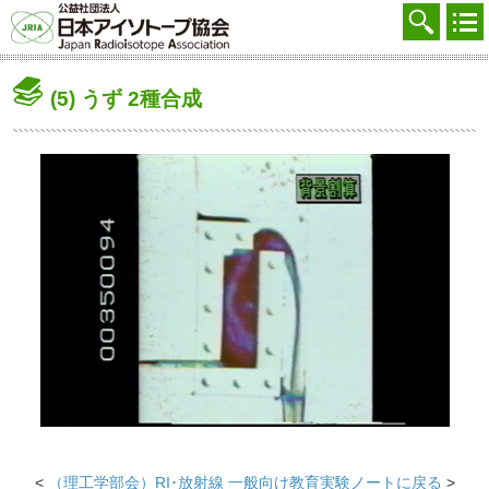
協会を知る
注文する
(5) うず 2種合成
廃棄する
参加する
学ぶ・調べる
会員マイページ
FAQ
交通アクセス
採用
お問合せ
English
<
（理工学部会）RI･放射線 一般向け教育実験ノートに戻る
>