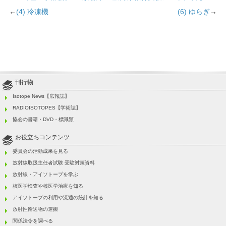
←
(4) 冷凍機
(6) ゆらぎ
→
刊行物
Isotope News【広報誌】
RADIOISOTOPES【学術誌】
協会の書籍・DVD・標識類
お役立ちコンテンツ
委員会の活動成果を見る
放射線取扱主任者試験 受験対策資料
放射線・アイソトープを学ぶ
核医学検査や核医学治療を知る
アイソトープの利用や流通の統計を知る
放射性輸送物の運搬
関係法令を調べる