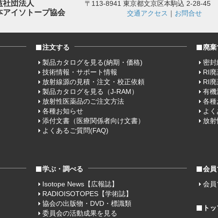
益社団法人
〒113-8941 東京都文京区本駒込 2-28-45
本アイソトープ協会
交通アクセス
｜
お問合せ
注文する
廃棄
製品カタログを見る(納期・価格)
密封
技術情報・サポート情報
RI
放射線源の見積・注文・校正依頼
RI
製品カタログを見る（J-RAM）
有機
放射性医薬品のご注文方法
各種
各種お知らせ
よく
添付文書（医療関係者向け文書）
放射
よくあるご質問(FAQ)
学ぶ・調べる
会員
Isotope News【広報誌】
会員
RADIOISOTOPES【学術誌】
協会の出版物・DVD・標識類
トッ
委員会の活動成果を見る