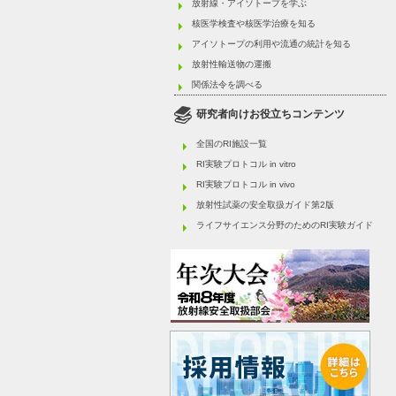
放射線・アイソトープを学ぶ
核医学検査や核医学治療を知る
アイソトープの利用や流通の統計を知る
放射性輸送物の運搬
関係法令を調べる
研究者向けお役立ちコンテンツ
全国のRI施設一覧
RI実験プロトコル in vitro
RI実験プロトコル in vivo
放射性試薬の安全取扱ガイド第2版
ライフサイエンス分野のためのRI実験ガイド