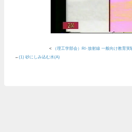
<
（理工学部会）RI･放射線 一般向け教育
←
(1) 砂にしみ込む水(A)