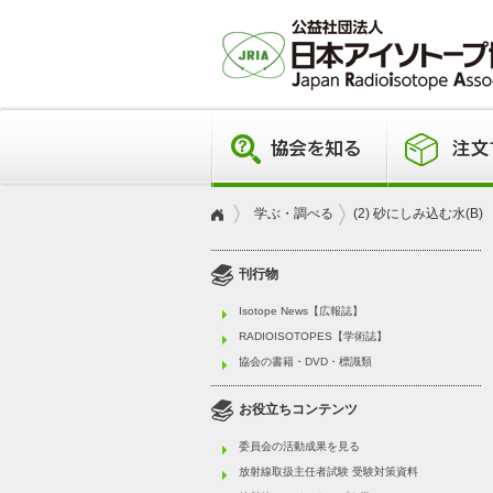
学ぶ・調べる
(2) 砂にしみ込む水(B)
刊行物
Isotope News【広報誌】
RADIOISOTOPES【学術誌】
協会の書籍・DVD・標識類
お役立ちコンテンツ
委員会の活動成果を見る
放射線取扱主任者試験 受験対策資料