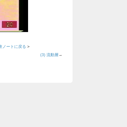
実験ノートに戻る
>
(3) 流動層
→