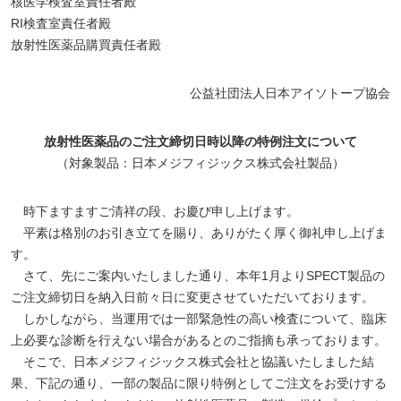
核医学検査室責任者殿
RI検査室責任者殿
放射性医薬品購買責任者殿
公益社団法人日本アイソトープ協会
放射性医薬品のご注文締切日時以降の特例注文について
（対象製品：日本メジフィジックス株式会社製品）
時下ますますご清祥の段、お慶び申し上げます。
平素は格別のお引き立てを賜り、ありがたく厚く御礼申し上げま
す。
さて、先にご案内いたしました通り、本年1月よりSPECT製品の
ご注文締切日を納入日前々日に変更させていただいております。
しかしながら、当運用では一部緊急性の高い検査について、臨床
上必要な診断を行えない場合があるとのご指摘も承っております。
そこで、日本メジフィジックス株式会社と協議いたしました結
果、下記の通り、一部の製品に限り特例としてご注文をお受けする