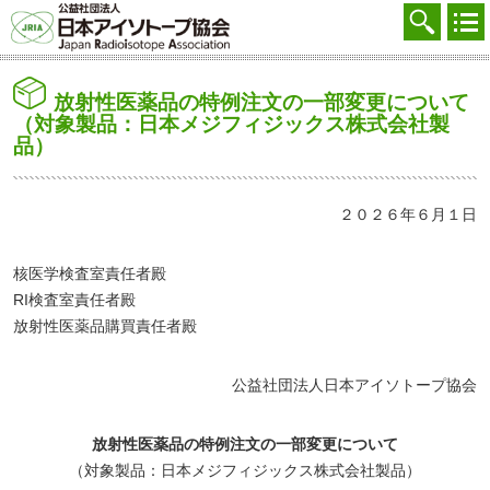
協会を知る
注文する
放射性医薬品の特例注文の一部変更について
廃棄する
（対象製品：日本メジフィジックス株式会社製
品）
参加する
学ぶ・調べる
２０２６年６月１日
会員マイページ
核医学検査室責任者殿
FAQ
RI検査室責任者殿
放射性医薬品購買責任者殿
交通アクセス
公益社団法人日本アイソトープ協会
採用
お問合せ
放射性医薬品の特例注文の一部変更について
（対象製品：日本メジフィジックス株式会社製品）
English