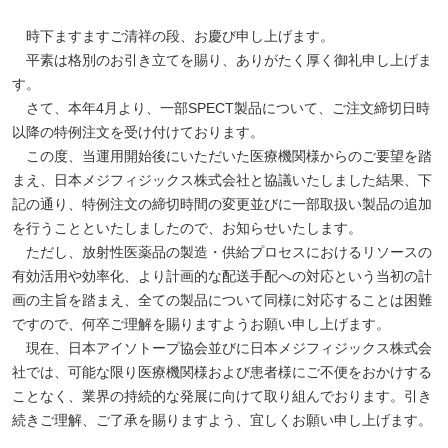
時下ますますご清祥の段、お慶び申し上げます。
平素は格別のお引き立てを賜り、ありがたく厚く御礼申し上げま
す。
さて、本年4月より、一部SPECT製品について、ご注文締切日時
以降の特例注文を受け付けております。
この度、当運用開始後にいただいた医療機関様からのご要望を踏
まえ、日本メジフィジックス株式会社と協議いたしました結果、下
記の通り、特例注文の締切時間の変更並びに一部取扱い製品の追加
を行うことといたしましたので、お知らせいたします。
ただし、放射性医薬品の製造・供給プロセスにおけるリソースの
有効活用や効率化、より計画的な配送手配への対応という当初の計
画の主旨を踏まえ、全ての製品について同様に対応することは困難
ですので、何卒ご理解を賜りますようお願い申し上げます。
現在、日本アイソトープ協会並びに日本メジフィジックス株式会
社では、可能な限り医療機関様および患者様にご不便をおかけする
ことなく、業界の持続的な発展に向けて取り組んでおります。引き
続きご理解、ご了承を賜りますよう、宜しくお願い申し上げます。