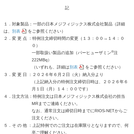
記
１．対象製品：一部の日本メジフィジックス株式会社製品（詳細
は、
別表
をご参照ください）
２．変 更 点 ：特例注文締切時間の変更（１３：００→１４：０
０）
®
一部取扱い製品の追加（パーヒューザミン
注
222MBq）
（いずれも、詳細は
別表
をご参照ください）
３．変 更 日 ：２０２６年６月２日（火）納入分より
（上記納入分の特例注文締切日時は、２０２６年６
月１日（月）１４：００です）
４．注文方法：特例注文は日本メジフィジックス株式会社の担当
MRまでご連絡ください。
なお、通常注文は締切日時までにRIOS-NETからご
注文ください。
５．そ の 他 ：上記特例でのご注文は在庫限りとなりますので、何
卒ご理解ください。