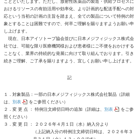
ことといたします。ただし、放射性医薬品の製造・供給プロセスに
おけるリソースの有効活用や効率化、より計画的な配送手配への対
応という当初の計画の主旨を踏まえ、全ての製品について特例の対
象とすることは困難ですので、何卒ご理解を賜りますようお願い申
し上げます。
現在、日本アイソトープ協会並びに日本メジフィジックス株式会
社では、可能な限り医療機関様および患者様にご不便をおかけする
ことなく、業界の持続的な発展に向けて取り組んでおります。引き
続きご理解、ご了承を賜りますよう、宜しくお願い申し上げます。
記
１．対象製品：一部の日本メジフィジックス株式会社製品（詳細
は、
別表
をご参照ください）
２．変 更 点 ： 特例注文締切日時の追加（詳細は、
別表
をご参
照ください）
３．変 更 日 ： ２０２６年４月１日（水）納入分より
（上記納入分の特例注文締切日時は、２０２６年３