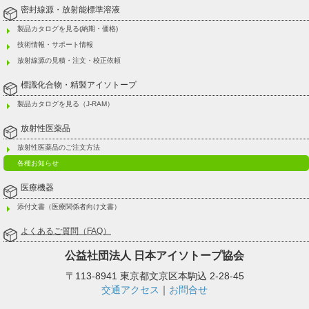
密封線源・放射能標準溶液
製品カタログを見る(納期・価格)
技術情報・サポート情報
放射線源の見積・注文・校正依頼
標識化合物・精製アイソトープ
製品カタログを見る（J-RAM）
放射性医薬品
放射性医薬品のご注文方法
各種お知らせ
医療機器
添付文書（医療関係者向け文書）
よくあるご質問（FAQ）
公益社団法人
日本アイソトープ協会
〒113-8941 東京都文京区本駒込 2-28-45
交通アクセス
｜
お問合せ