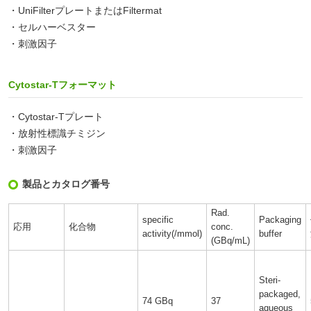
・UniFilterプレートまたはFiltermat
・セルハーベスター
・刺激因子
Cytostar-Tフォーマット
・Cytostar-Tプレート
・放射性標識チミジン
・刺激因子
製品とカタログ番号
Rad.
specific
Packaging
応用
化合物
conc.
activity(/mmol)
buffer
(GBq/mL)
Steri-
packaged,
74 GBq
37
aqueous