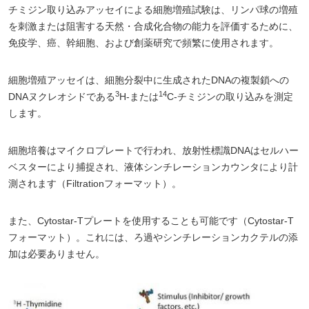
チミジン取り込みアッセイによる細胞増殖試験は、リンパ球の増殖
を刺激または阻害する天然・合成化合物の能力を評価するために、
免疫学、癌、幹細胞、および創薬研究で頻繁に使用されます。
細胞増殖アッセイは、細胞分裂中に生成されたDNAの複製鎖への
3
14
DNAヌクレオシドである
H-または
C-チミジンの取り込みを測定
します。
細胞培養はマイクロプレートで行われ、放射性標識DNAはセルハー
ベスターにより捕捉され、液体シンチレーションカウンタにより計
測されます（Filtrationフォーマット）。
また、Cytostar-Tプレートを使用することも可能です（Cytostar-T
フォーマット）。これには、ろ過やシンチレーションカクテルの添
加は必要ありません。