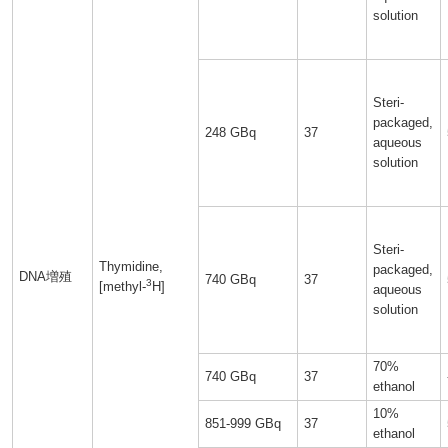
solution
Steri-
packaged,
248 GBq
37
aqueous
solution
Steri-
Thymidine,
packaged,
DNA増殖
740 GBq
37
3
[methyl-
H]
aqueous
solution
70%
740 GBq
37
ethanol
10%
851-999 GBq
37
ethanol