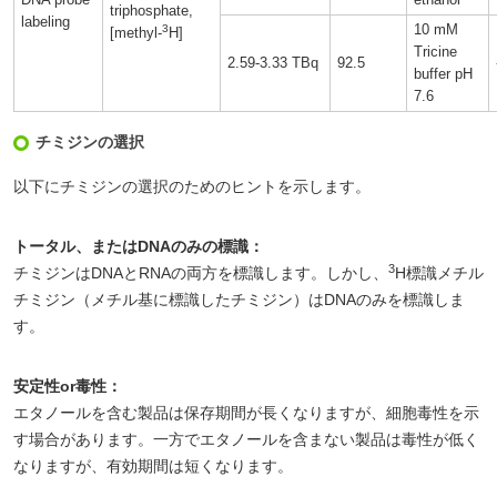
triphosphate,
labeling
10 mM
3
[methyl-
H]
Tricine
2.59-3.33 TBq
92.5
buffer pH
7.6
チミジンの選択
以下にチミジンの選択のためのヒントを示します。
トータル、またはDNAのみの標識：
3
チミジンはDNAとRNAの両方を標識します。しかし、
H標識メチル
チミジン（メチル基に標識したチミジン）はDNAのみを標識しま
す。
安定性or毒性：
エタノールを含む製品は保存期間が長くなりますが、細胞毒性を示
す場合があります。一方でエタノールを含まない製品は毒性が低く
なりますが、有効期間は短くなります。