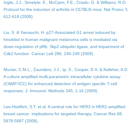
Inglis, J.J., Simelyte, E., McCann, F.E., Criado, G. & Williams, R.O.
Protocol for the induction of arthritis in C57BL/6 mice. Nat Protoc 3,
612-618 (2008).
Liu, S. & Yamauchi, H. p27-Associated G1 arrest induced by
hinokitiol in human malignant melanoma cells is mediated via
down-regulation of pRb, Skp2 ubiquitin ligase, and impairment of
Cdk2 function. Cancer Lett 286, 240-249 (2009).
Munier, C.M.L., Zaunders, J.J., Ip, S., Cooper, D.A. & Kelleher, A.D.
A culture amplified multi-parametric intracellular cytokine assay
(CAMP-ICC) for enhanced detection of antigen specific T-cell
responses. J. Immunol. Methods 345, 1-16 (2009).
Lee-Hoeflich, S.T. et al. A central role for HER3 in HER2-amplified
breast cancer: implications for targeted therapy. Cancer Res 68,
5878-5887 (2008).