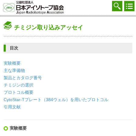
協会を知る
注文する
チミジン取り込みアッセイ
廃棄する
参加する
目次
学ぶ・調べる
実験概要
会員マイページ
主な準備物
製品とカタログ番号
FAQ
チミジンの選択
プロトコル概要
交通アクセス
CytoStar-Tプレート（384ウェル）を用いたプロトコル
引用文献
採用
お問合せ
実験概要
English