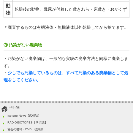
動
乾燥後の動物、糞尿が付着した敷きわら・床敷き・おがくず
物
＊廃棄するものは有機液体・無機液体以外乾燥してから捨てます。
③ 汚染がない廃棄物
・汚染がない廃棄物は、一般的な実験の廃棄方法と同様に廃棄しま
す。
・
少しでも汚染しているものは、すべて汚染のある廃棄物として処
理をしてください。
刊行物
Isotope News【広報誌】
RADIOISOTOPES【学術誌】
協会の書籍・DVD・標識類