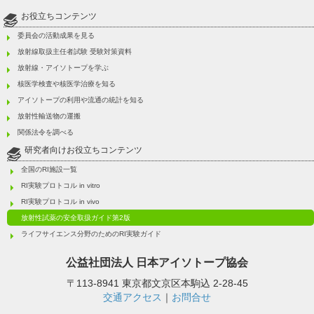
お役立ちコンテンツ
委員会の活動成果を見る
放射線取扱主任者試験 受験対策資料
放射線・アイソトープを学ぶ
核医学検査や核医学治療を知る
アイソトープの利用や流通の統計を知る
放射性輸送物の運搬
関係法令を調べる
研究者向けお役立ちコンテンツ
全国のRI施設一覧
RI実験プロトコル in vitro
RI実験プロトコル in vivo
放射性試薬の安全取扱ガイド第2版
ライフサイエンス分野のためのRI実験ガイド
公益社団法人
日本アイソトープ協会
〒113-8941 東京都文京区本駒込 2-28-45
交通アクセス
｜
お問合せ