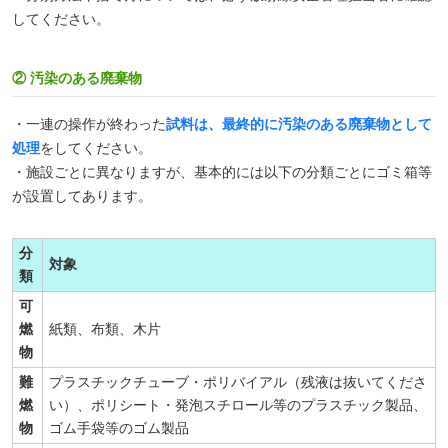
してください。
② 汚染のある廃棄物
・一連の操作が終わった
試料は、最終的に汚染のある廃棄物として
処理
をしてください。
・施設ごとに異なりますが、基本的には以下の分類ごとにゴミ箱等
が設置してあります。
分
対象
類
可
燃
紙類、布類、木片
物
難
プラスチックチューブ・ポリバイアル（残液は抜いてくださ
燃
い）、ポリシート・発泡スチロール等のプラスチック製品、
物
ゴム手袋等のゴム製品