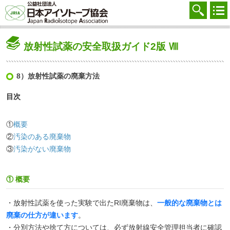
協会を知る
注文する
放射性試薬の安全取扱ガイド2版 Ⅷ
廃棄する
参加する
8）放射性試薬の廃棄方法
目次
学ぶ・調べる
会員マイページ
①
概要
②
汚染のある廃棄物
FAQ
③
汚染がない廃棄物
交通アクセス
① 概要
採用
・放射性試薬を使った実験で出たRI廃棄物は、
一般的な廃棄物とは
お問合せ
廃棄の仕方が違います
。
English
・分別方法や捨て方については、必ず放射線安全管理担当者に確認