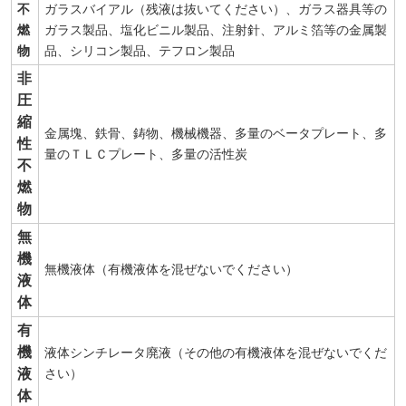
不
ガラスバイアル（残液は抜いてください）、ガラス器具等の
燃
ガラス製品、塩化ビニル製品、注射針、アルミ箔等の金属製
物
品、シリコン製品、テフロン製品
非
圧
縮
金属塊、鉄骨、鋳物、機械機器、多量のベータプレート、多
性
量のＴＬＣプレート、多量の活性炭
不
燃
物
無
機
無機液体（有機液体を混ぜないでください）
液
体
有
機
液体シンチレータ廃液（その他の有機液体を混ぜないでくだ
液
さい）
体