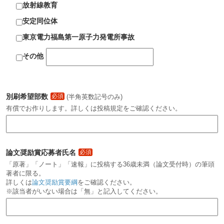
放射線教育
安定同位体
東京電力福島第一原子力発電所事故
その他
別刷希望部数
必須
(半角英数記号のみ)
有償でお作りします。詳しくは投稿規定をご確認ください。
論文奨励賞応募者氏名
必須
「原著」「ノート」「速報」に投稿する36歳未満（論文受付時）の筆頭
著者に限る。
詳しくは
論文奨励賞要綱
をご確認ください。
※該当者がいない場合は「無」と記入してください。