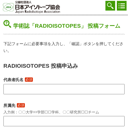
協会を知る
注文する
学術誌「RADIOISOTOPES」 投稿フォーム
廃棄する
参加する
下記フォームに必要事項を入力し、「確認」ボタンを押してくださ
い。
学ぶ・調べる
RADIOISOTOPES 投稿申込み
会員マイページ
FAQ
代表者氏名
必須
交通アクセス
採用
所属先
必須
入力例：〇〇大学☓☓学部☐☐学科、〇〇研究所☐☐チーム
お問合せ
English