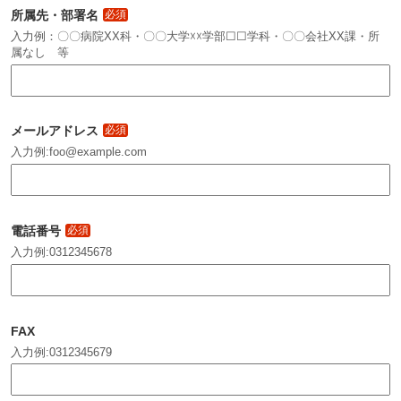
所属先・部署名
必須
入力例：〇〇病院XX科・〇〇大学☓☓学部☐☐学科・〇〇会社XX課・所
属なし 等
メールアドレス
必須
入力例:foo@example.com
電話番号
必須
入力例:0312345678
FAX
入力例:0312345679