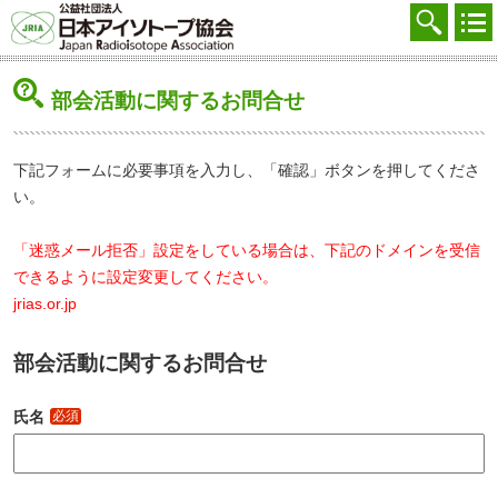
協会を知る
注文する
部会活動に関するお問合せ
廃棄する
参加する
下記フォームに必要事項を入力し、「確認」ボタンを押してくださ
い。
学ぶ・調べる
「迷惑メール拒否」設定をしている場合は、下記のドメインを受信
会員マイページ
できるように設定変更してください。
FAQ
jrias.or.jp
交通アクセス
部会活動に関するお問合せ
採用
氏名
必須
お問合せ
English