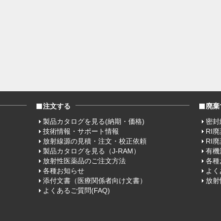
注文する
廃棄
製品カタログを見る(納期・価格)
密封
技術情報・サポート情報
RI
放射線源の見積・注文・校正依頼
RI
製品カタログを見る（J-RAM）
有機
放射性医薬品のご注文方法
各種
各種お知らせ
よく
添付文書（医療関係者向け文書）
放射
よくあるご質問(FAQ)