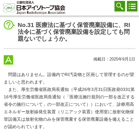
協会を知る
注文する
No.31 医療法に基づく保管廃棄設備に、RI
法令に基づく保管廃棄設備を設定しても問
廃棄する
題ないでしょうか。
参加する
学ぶ・調べる
月1
掲載日：2025年9
日
会員マイページ
問題はありません。設備内でRI汚染物と区画して管理するのが望
ましいと思われます。
FAQ
また、厚生労働省医政局長通知（平成26年3月31日医政発0331第
16号厚生労働省医政局長通知（「医療法施行規則の一部を改正する
交通アクセス
省令の施行について」の一部改正について））において、診療用高
採用
エネルギー放射線発生装置（リニアック装置）使用室に放射化物保
管設備又は放射化物のみを保管廃棄する保管廃棄設備を備えること
お問合せ
が認められています。
English