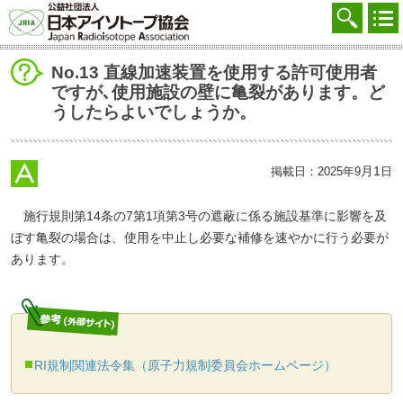
協会を知る
注文する
No.13 直線加速装置を使用する許可使用者
ですが､使用施設の壁に亀裂があります。ど
廃棄する
うしたらよいでしょうか。
参加する
学ぶ・調べる
月1
掲載日：2025年9
日
会員マイページ
施行規則第14条の7第1項第3号の遮蔽に係る施設基準に影響を及
ぼす亀裂の場合は、使用を中止し必要な補修を速やかに行う必要が
FAQ
あります。
交通アクセス
採用
お問合せ
RI規制関連法令集（原子力規制委員会ホームページ）
English