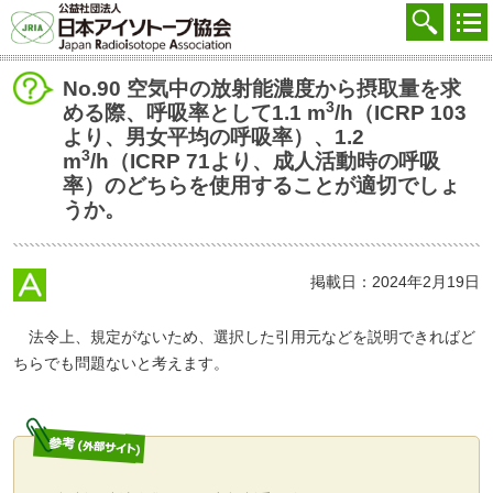
協会を知る
注文する
No.90 空気中の放射能濃度から摂取量を求
3
める際、呼吸率として1.1 m
/h（ICRP 103
廃棄する
より、男女平均の呼吸率）、1.2
3
m
/h（ICRP 71より、成人活動時の呼吸
参加する
率）のどちらを使用することが適切でしょ
うか。
学ぶ・調べる
会員マイページ
掲載日：2024年2月19日
FAQ
法令上、規定がないため、選択した引用元などを説明できればど
交通アクセス
ちらでも問題ないと考えます。
採用
お問合せ
English