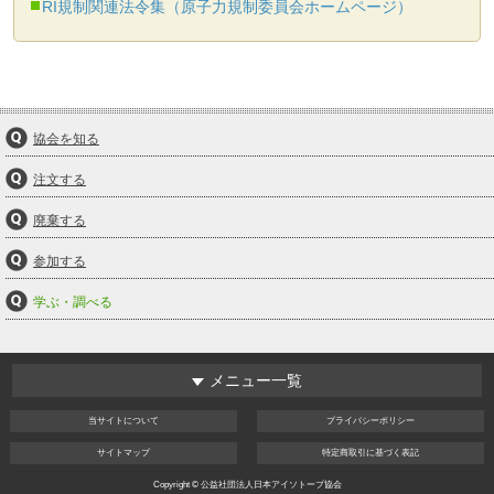
RI規制関連法令集（原子力規制委員会ホームページ）
協会を知る
注文する
廃棄する
参加する
学ぶ・調べる
メニュー一覧
当サイト
について
プライバシー
ポリシー
サイト
マップ
特定商取引
に基づく表記
Copyright © 公益社団法人日本アイソトープ協会