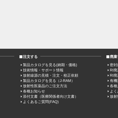
注文する
廃棄
製品カタログを見る(納期・価格)
密封
技術情報・サポート情報
RI
放射線源の見積・注文・校正依頼
RI
製品カタログを見る（J-RAM）
有機
放射性医薬品のご注文方法
各種
各種お知らせ
よく
添付文書（医療関係者向け文書）
放射
よくあるご質問(FAQ)