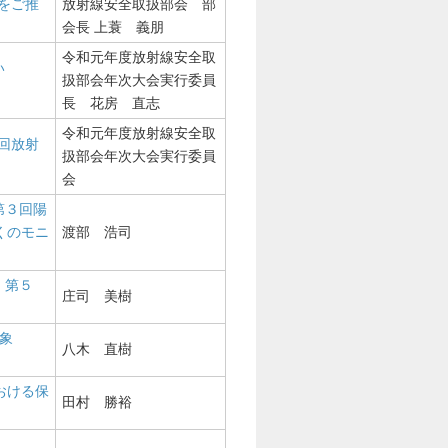
をご推
放射線安全取扱部会 部
会長 上蓑 義朋
令和元年度放射線安全取
い
扱部会年次大会実行委員
長 花房 直志
令和元年度放射線安全取
回放射
扱部会年次大会実行委員
会
第３回陽
くのモニ
渡部 浩司
 第５
庄司 美樹
印象
八木 直樹
おける保
田村 勝裕