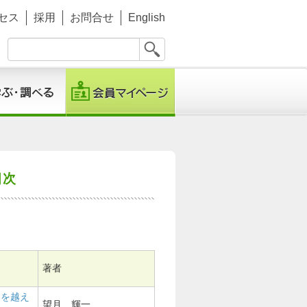
セス
採用
お問合せ
English
目次
著者
ーを越え
望月 輝一