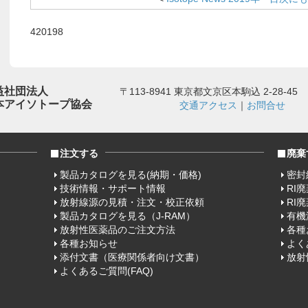
420198
益社団法人
〒113-8941 東京都文京区本駒込 2-28-45
本アイソトープ協会
交通アクセス
｜
お問合せ
注文する
廃棄
製品カタログを見る(納期・価格)
密封
技術情報・サポート情報
RI
放射線源の見積・注文・校正依頼
RI
製品カタログを見る（J-RAM）
有機
放射性医薬品のご注文方法
各種
各種お知らせ
よく
添付文書（医療関係者向け文書）
放射
よくあるご質問(FAQ)