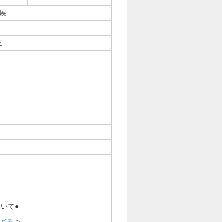
出展
正
いて●
もどる
>