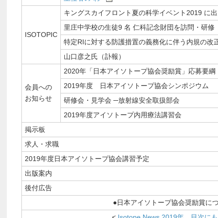
キングスカイフロント夏の科学イベント2019 に
里庄中学校の生徒9 名 仁科記念財団を訪問・研修
ISOTOPIC
特定RIに対する防護措置の義務化に伴う内規の改
山口彦之氏（訃報）
2020年「日本アイソトープ協会奨励賞」応募要綱
2019年度 日本アイソトープ協会シンポジウム
会員への
お知らせ
研修会・見学会 ─放射線安全取扱部会
2019年度アイソトープ内用療法講習会
掲示板
求人・求職
2019年度日本アイソトープ協会講習予定
出版案内
後付広告
●日本アイソトープ協会奨励賞につ
<
Isotope News 2019年 目次に