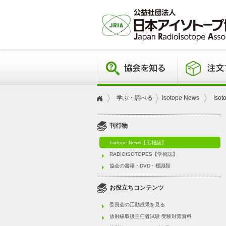
学ぶ・調べる
Isotope News
Iso
刊行物
Isotope News【広報誌】
RADIOISOTOPES【学術誌】
協会の書籍・DVD・標識類
お役立ちコンテンツ
委員会の活動成果を見る
放射線取扱主任者試験 受験対策資料