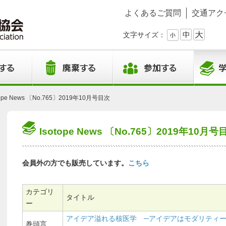
よくあるご質問
交通アク
文字サイズ：
tope News 〔No.765〕2019年10月号目次
Isotope News 〔No.765〕2019年10月号
会員外の方でも販売しています。
こちら
カテゴリ
タイトル
ー
アイデア溢れる核医学 ─アイデアはモダリティ
巻頭言