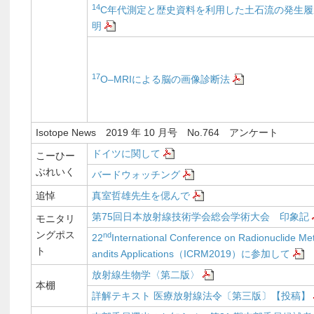
14
C年代測定と歴史資料を利用した土石流の発生履
明
17
O‒MRIによる脳の画像診断法
Isotope News 2019 年 10 月号 No.764 アンケート
ドイツに関して
こーひー
ぶれいく
バードウォッチング
追悼
真室哲雄先生を偲んで
第75回日本放射線技術学会総会学術大会 印象記
モニタリ
ングポス
nd
22
International Conference on Radionuclide Me
ト
andits Applications（ICRM2019）に参加して
放射線生物学〈第二版〉
本棚
詳解テキスト 医療放射線法令〔第三版〕【投稿】