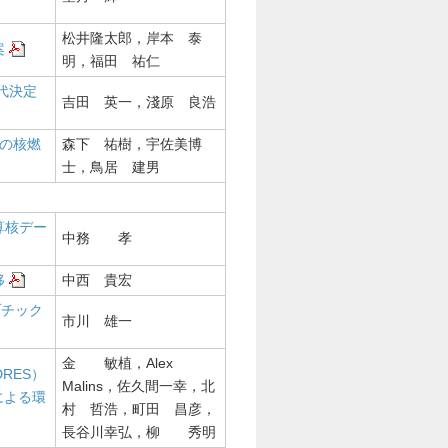
松井隆太郎，岸本 泰
案
明，福田 祐仁
代決定
吉田 英一，淺原 良浩
の核燃
森下 祐樹，宇佐美博
士，鳥居 建男
算核デー
中務 孝
移
中西 貴宏
ゾチック
市川 雄一
金 敏植，Alex
RES）
Malins，佐久間一幸，北
による環
村 哲浩，町田 昌彦，
長谷川幸弘，柳 秀明