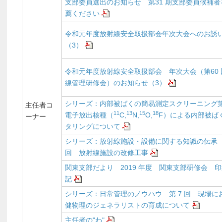
支部委員選出のお知らせ 第31 期支部委員候補者
薦ください
令和元年度放射線安全取扱部会年次大会へのお誘
（3）
令和元年度放射線安全取扱部会 年次大会（第60 
線管理研修会）のお知らせ（3）
シリーズ：内部被ばくの簡易測定スクリーニング
主任者コ
11
13
15
18
電子放出核種（
C,
N,
O,
F）による内部被ば
ーナー
タリングについて
シリーズ：放射線施設・設備に関する知識の伝承
回 放射線施設の改修工事
関東支部だより 2019 年度 関東支部研修会 
記
シリーズ：日常管理のノウハウ 第 7 回 現場に
健物理のジェネラリストの育成について
主任者の"わ"