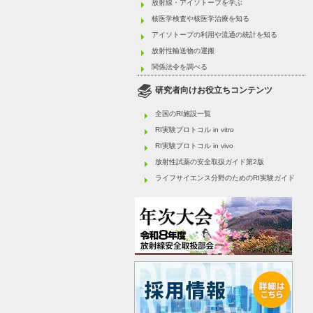
放射線・アイソトープを学ぶ
核医学検査や核医学治療を知る
アイソトープの利用や流通の統計を知る
放射性輸送物の運搬
関係法令を調べる
研究者向けお役立ちコンテンツ
全国のRI施設一覧
RI実験プロトコル in vitro
RI実験プロトコル in vivo
放射性試薬の安全取扱ガイド第2版
ライフサイエンス分野のためのRI実験ガイド