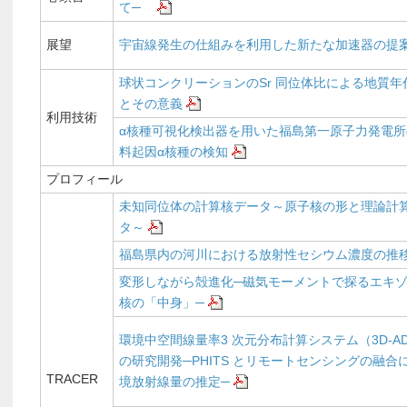
て─
展望
宇宙線発生の仕組みを利用した新たな加速器の提
球状コンクリーションのSr 同位体比による地質年
とその意義
利用技術
α核種可視化検出器を用いた福島第一原子力発電所
料起因α核種の検知
プロフィール
未知同位体の計算核データ～原子核の形と理論計
タ～
福島県内の河川における放射性セシウム濃度の推
変形しながら殻進化─磁気モーメントで探るエキ
核の「中身」─
環境中空間線量率3 次元分布計算システム（3D-AD
の研究開発─PHITS とリモートセンシングの融合
TRACER
境放射線量の推定─