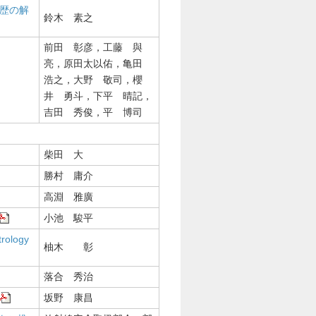
歴の解
鈴木 素之
前田 彰彦，工藤 與
亮，原田太以佑，亀田
浩之，大野 敬司，櫻
井 勇斗，下平 晴記，
吉田 秀俊，平 博司
柴田 大
勝村 庸介
高淵 雅廣
小池 駿平
trology
柚木 彰
落合 秀治
坂野 康昌